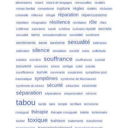
alimentaires
retard
retard de langages
retrouvailles
rivalités
rupture
règles
roman familial
romantisme
réalités
réclusion
réparation
répercussions
criminelle
réflexion
réfugié
résilience
rôle
répétition
résignation
révélation
rôles
secrets
s'affirmer
sanctions
santé
schéma
scénario répétitif
sens
secualité
sensationnalisme
sensibilité
sentiment
sexualité
sentiments
sexe
sexisme
sidérarion
silence
sidération
simulation
société
soins
sollicitude
souffrance
solution
sorcière
souffrances
souhait
souvenir
souvenirs
stress
strétgie
subir
suicide
survie
surefficience
survivants
suspicions
symptôme post
symptômes
traumatique
syndrome de Muchausen
sécurité
syndrome du stress
séduction
sénérénité
séparation
séparations
séquestration
sévices
tabou
tactile
taire
temple
terrifiant
terrorisme
thérapie
conjugual
thérapie conuguale
toilette
tortionnaire
toxique
trahison
touher
traitements
transformer
transgénérationnel