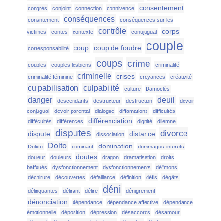
consentement
congrès
conjoint
connection
connivence
conséquences
consntement
conséquences sur les
contrôle
corps
victimes
contes
contexte
conujugual
couple
coup
coup de foudre
corresponsabilité
coups
crime
couples
couples lesbiens
criminalité
criminelle
crises
criminalité féminine
croyances
créativité
culpabilisation
culpabilité
culture
Damoclès
danger
deuil
descendants
destructeur
destruction
devoir
conjugual
devoir parental
dialogue
diffamations
difficultés
différenciation
diffécultés
différences
dignité
dilemne
disputes
divorce
dispute
distance
dissociation
Dolto
domination
Doloto
dominant
dommages-interets
doutes
douleur
douleurs
dragon
dramatisation
droits
baffoués
dysfonctionnement
dysfonctionnements
dé"mons
déchirure
découvertes
défaillance
définition
défis
dégâts
déni
délinquantes
délirant
délire
dénigrement
dénonciation
dépendance
dépendance affective
dépendance
émotionnelle
déposition
dépression
désaccords
désamour