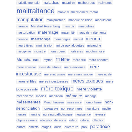
maladies
maladie mentale
maladroit
malheureux
malmenés
maltraitance
manie du thermomère rectal
manipulation
manipulatrice
manque de libido
mapulateur
mariage
Marshall Rosenberg
masculin
masculinité
maternage
masturbation
maternité
mauvais traitements
meurtre
mensonge
menace
mensonges
mental
meurtrières
minimisation
miroir aux alouettes
misandrie
misogynie
monstre
monstrueux
mortifères
mouton noire
mère
Munchausen
mythe
mère-fille
mère absente
mère
mère abusive
mère défaillante
mère envieuse
incestueuse
mère intruisive
mère narcissique
mère rivale
mères toxiques
mères et filles
mères incestueuses
mère
mère toxique
mère violente
toute puissante
mémoire
mécanisme
médias
médiation
ménage
mésententes
non-
Mûnchhausen
naissance
nombrilisme
dénonciation
non-parole
non reconnues
nourriture
nudité
nurses
nursing
nursing pathologique
négligence
névrose
objets sexuels
obligation de soins
odeur
odorat
olfaction
paradoxe
ombre
omerta
otages
outils
ouverture
paix