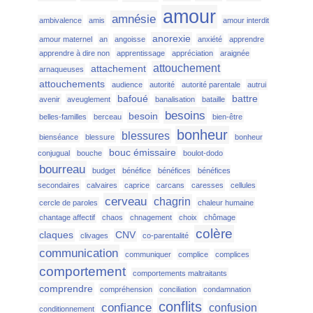
amour
amnésie
ambivalence
amis
amour interdit
anorexie
amour maternel
an
angoisse
anxiété
apprendre
apprendre à dire non
apprentissage
appréciation
araignée
attouchement
attachement
arnaqueuses
attouchements
audience
autorité
autorité parentale
autrui
bafoué
battre
avenir
aveuglement
banalisation
bataille
besoins
besoin
belles-familles
berceau
bien-être
bonheur
blessures
bienséance
blessure
bonheur
bouc émissaire
conjugual
bouche
boulot-dodo
bourreau
budget
bénéfice
bénéfices
bénéfices
secondaires
calvaires
caprice
carcans
caresses
cellules
cerveau
chagrin
cercle de paroles
chaleur humaine
chantage affectif
chaos
chnagement
choix
chômage
colère
claques
CNV
clivages
co-parentalité
communication
communiquer
complice
complices
comportement
comportements maltraitants
comprendre
compréhension
conciliation
condamnation
conflits
confiance
confusion
conditionnement