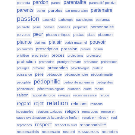
pardon
parentalité
paranoïa
parent
parentalité positive
parents
partenaire
paroles
parler
par procuration
passion
passivité
pathologie
pathologies
patriarcat
personnalité
pauvreté
peine
pensée
pensées
perplexité
peur
pistes
perverse
phases critiques
place
placement
plainte
plaisir
pouvoir
plaintes
plaisir maternel
prescription
pression
pouvoirdéfi
preuve
prison
procès
privilège
procréation
projections
protecteur
protection
protocoles
protéger l'enfant
prédateur
prédatrices
prévention
préjugés
prévenir
psychologue
pudeur
père
puissance
pédagogie
pédagogie noire
pédocriminalité
pédophilie
pédophile
pédophilie au féminin
pédophilies
pénitiencier;
pénétration digitale
quotidien
quête
racine
raison
rapport de force
ravages
reconnaissance
refuge
relation
rejet
regard
relations
relations
religion
incestuelles
relations toxiques
remarques
remise en
cause systématique de la parole de l'enfant
renaître - mères -
repli
respect
responsabilité
reproches
respect mutuel
ressources
responsabilités
responsable
ressenti
restrictions