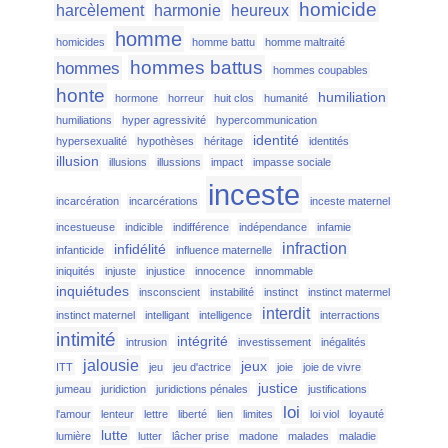
homicide
harcèlement
harmonie
heureux
homme
homicides
homme battu
homme maltraité
hommes battus
hommes
hommes coupables
honte
humiliation
hormone
horreur
huit clos
humanité
humiliations
hyper agressivité
hypercommunication
identité
hypersexualité
hypothèses
héritage
identités
illusion
illusions
illussions
impact
impasse sociale
inceste
incarcération
incarcérations
inceste maternel
incestueuse
indicible
indifférence
indépendance
infamie
infraction
infidélité
infanticide
influence maternelle
iniquités
injuste
injustice
innocence
innommable
inquiétudes
insconscient
instabilité
instinct
instinct matermel
interdit
instinct maternel
intelligant
intelligence
interractions
intimité
intégrité
intrusion
investissement
inégalités
jalousie
jeux
ITT
jeu
jeu d'actrice
joie
joie de vivre
justice
jumeau
juridiction
juridictions pénales
justifications
loi
l'amour
lenteur
lettre
liberté
lien
limites
loi viol
loyauté
lutte
lumière
lutter
lâcher prise
madone
malades
maladie