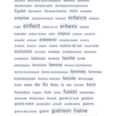
désarroi
désordres psychologiques
détention
détriment
dévalorisation
dévalotirsation
développement personnel
Egalité
Ejaculation
Elisabeth Badinter
EMDR
empathie
enfance
emprise
emprisonnement
emrpise
enfance
enfant
enfants
volée
enfant en or
enfants
enjeux
maltraités
enfant victime
enfer
ennemi
ennemis
entretenir
enquête
entrave
envahiossante
envers
estime de soi
errance
erreurs
espoir
estime
excessivité
exclusion
excuses
exhibition
exhibitionnisme
existence
famille
faiblesse
exploitation
familicide
famille
femme
feminine
pathologique
femme; cheminement
femmes
femmes
femme incestueuse
femme incestueuses
fessée
incestueuses
femmes violentes
fibromyalgie
fils
force
fille
fleau
fiction
fidélité
foi
folie
fonction
fusion
formation
fuite
frapper
furies
fusionnelles
garde à vue
gestion
féminicide
féminin libre
féminité
grand-mère
guerre
grand-père
grandir
gratifications
haine
guérison
guérir
guerre des sexes