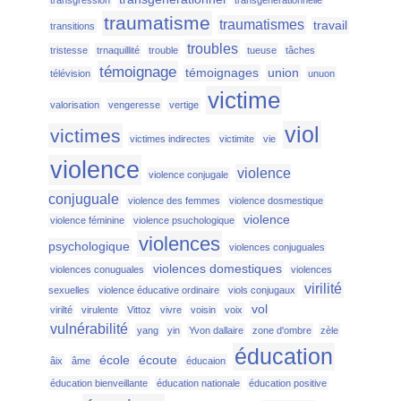
transgression
transgénérationnelle
traumatisme
traumatismes
travail
transitions
troubles
tristesse
trnaquillité
trouble
tueuse
tâches
témoignage
témoignages
union
télévision
unuon
victime
valorisation
vengeresse
vertige
viol
victimes
victimes indirectes
victimite
vie
violence
violence
violence conjugale
conjuguale
violence des femmes
violence dosmestique
violence
violence féminine
violence psuchologique
violences
psychologique
violences conjuguales
violences domestiques
violences conuguales
violences
virilité
sexuelles
violence éducative ordinaire
viols conjugaux
vol
virilté
virulente
Vittoz
vivre
voisin
voix
vulnérabilité
yang
yin
Yvon dallaire
zone d'ombre
zèle
éducation
école
écoute
âix
âme
éducaion
éducation bienveillante
éducation nationale
éducation positive