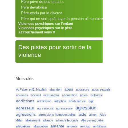
Père prive de ses enfants
Père dévalorisé
Père exclu par le divorce
Père qui ne sert qu’à payer la pension alimentaire
Violences psychiques sur l’enfant
Violences psychiques sur le père.
Accouchement sous X
Des pistes pour sortir de la
violence
Mots clés
abus
A. Faber et E. Mazlish
abandon
abuseurs
abus sexuels
abusées
accueil
accusateur
accusation
actes
activités
addictions
admiration
adoption
affabulatrice
agir
agression
agresseur
agresseurs
agresseuse
agressions
aide
agressions homosexuelles
aimer
Alice
Miller
allaitement
alliance
alliance féconde
Allo parent bébé
amante
allégations
altercation
amants
ambigu
ambitions