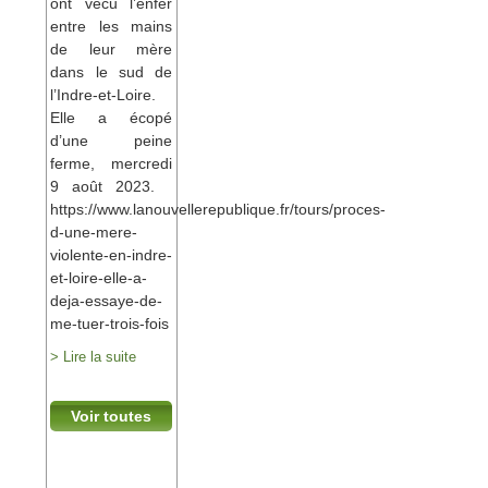
ont vécu l’enfer
entre les mains
de leur mère
dans le sud de
l’Indre-et-Loire.
Elle a écopé
d’une peine
ferme, mercredi
9 août 2023.
https://www.lanouvellerepublique.fr/tours/proces-
d-une-mere-
violente-en-indre-
et-loire-elle-a-
deja-essaye-de-
me-tuer-trois-fois
> Lire la suite
Voir toutes
les
actualités