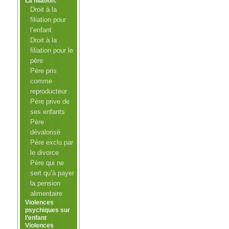
La filiation.
Droit à la
filiation pour
l’enfant
Droit à la
filiation pour le
père
Père pris
comme
reproducteur
Père prive de
ses enfants
Père
dévalorisé
Père exclu par
le divorce
Père qui ne
sert qu’à payer
la pension
alimentaire
Violences
psychiques sur
l’enfant
Violences