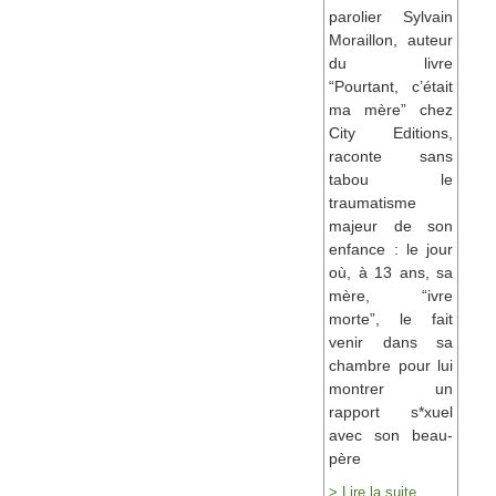
parolier Sylvain
Moraillon, auteur
du livre
“Pourtant, c’était
ma mère” chez
City Editions,
raconte sans
tabou le
traumatisme
majeur de son
enfance : le jour
où, à 13 ans, sa
mère, “ivre
morte”, le fait
venir dans sa
chambre pour lui
montrer un
rapport s*xuel
avec son beau-
père
> Lire la suite