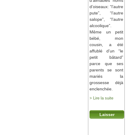
d’aimables noms
d’oiseaux: “l’autre
pute”, “l’autre
salope”, “l’autre
alcoolique”.
Même un petit
bébé, mon
cousin, a été
affublé d’un “le
petit bâtard”
parce que ses
parents se sont
mariés la
grossesse déjà
enclenchée.
> Lire la suite
Laisser
nous votre
Témoignage