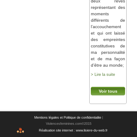
deux rêves
représentant des
moments
différents de
l’accouchement
et qui ont laissé
des empreintes
constitutives de
ma personnalité
et de ma façon
d’être au monde;
> Lire la suite
Voir tous
les livres
Mentions légales et Politique de confidentialite
|
Violencesfeminines.com©2015
Réalisation site internet : www.lisiere-du-web.fr