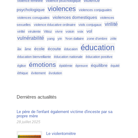
violence
violence féminine
violence psuchologique
violences
psychologique
violences conjuguales
violences domestiques
violences conuguales
violences
virilité
sexuelles
violence éducative ordinaire
viols conjugaux
vol
virilté
virulente
Vittoz
vivre
voisin
voix
vulnérabilité
yang
yin
Yvon dallaire
zone d'ombre
zèle
éducation
école
écoute
âix
âme
éducaion
éducation bienveillante
éducation nationale
éducation positive
émotions
équilibre
église
épidémie
épreuve
équité
éthique
évitement
évolution
Dernières actualités
Le père de l'enfant également victime d'inceste par sa
propre mère
28 juillet 2025
Le violentomètre