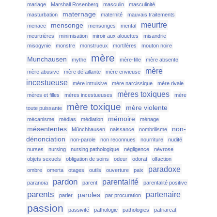
mariage
Marshall Rosenberg
masculin
masculinité
maternage
masturbation
maternité
mauvais traitements
meurtre
mensonge
menace
mensonges
mental
meurtrières
minimisation
miroir aux alouettes
misandrie
misogynie
monstre
monstrueux
mortifères
mouton noire
mère
Munchausen
mythe
mère-fille
mère absente
mère
mère abusive
mère défaillante
mère envieuse
incestueuse
mère intruisive
mère narcissique
mère rivale
mères toxiques
mères et filles
mères incestueuses
mère
mère toxique
mère violente
toute puissante
mémoire
mécanisme
médias
médiation
ménage
mésententes
non-
Mûnchhausen
naissance
nombrilisme
dénonciation
non-parole
non reconnues
nourriture
nudité
nurses
nursing
nursing pathologique
négligence
névrose
objets sexuels
obligation de soins
odeur
odorat
olfaction
paradoxe
ombre
omerta
otages
outils
ouverture
paix
pardon
parentalité
paranoïa
parent
parentalité positive
parents
partenaire
paroles
parler
par procuration
passion
passivité
pathologie
pathologies
patriarcat