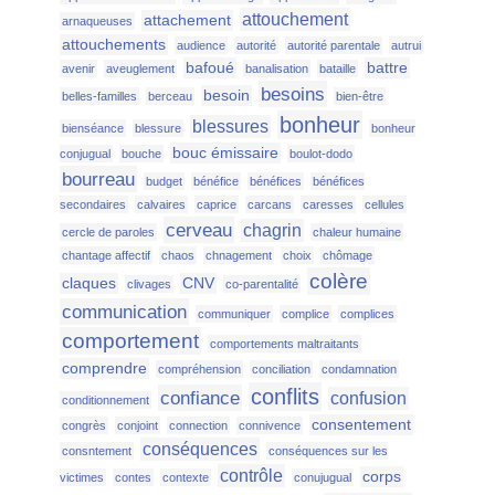
attouchement
attachement
arnaqueuses
attouchements
audience
autorité
autorité parentale
autrui
bafoué
battre
avenir
aveuglement
banalisation
bataille
besoins
besoin
belles-familles
berceau
bien-être
bonheur
blessures
bienséance
blessure
bonheur
bouc émissaire
conjugual
bouche
boulot-dodo
bourreau
budget
bénéfice
bénéfices
bénéfices
secondaires
calvaires
caprice
carcans
caresses
cellules
cerveau
chagrin
cercle de paroles
chaleur humaine
chantage affectif
chaos
chnagement
choix
chômage
colère
claques
CNV
clivages
co-parentalité
communication
communiquer
complice
complices
comportement
comportements maltraitants
comprendre
compréhension
conciliation
condamnation
conflits
confiance
confusion
conditionnement
consentement
congrès
conjoint
connection
connivence
conséquences
consntement
conséquences sur les
contrôle
corps
victimes
contes
contexte
conujugual