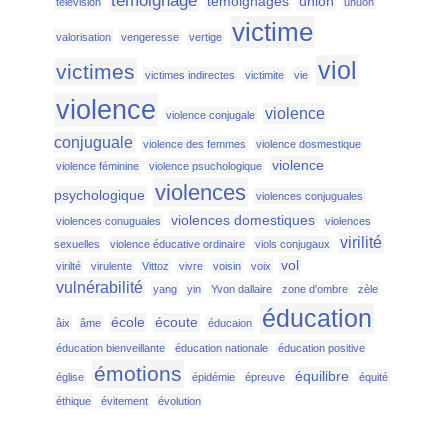
témoignage
témoignages
union
télévision
unuon
victime
valorisation
vengeresse
vertige
viol
victimes
victimes indirectes
victimite
vie
violence
violence
violence conjugale
conjuguale
violence des femmes
violence dosmestique
violence
violence féminine
violence psuchologique
violences
psychologique
violences conjuguales
violences domestiques
violences conuguales
violences
virilité
sexuelles
violence éducative ordinaire
viols conjugaux
vol
virilté
virulente
Vittoz
vivre
voisin
voix
vulnérabilité
yang
yin
Yvon dallaire
zone d'ombre
zèle
éducation
école
écoute
âix
âme
éducaion
éducation bienveillante
éducation nationale
éducation positive
émotions
équilibre
église
épidémie
épreuve
équité
éthique
évitement
évolution