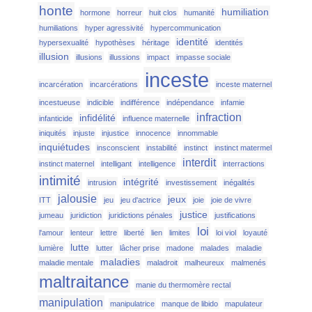
honte
humiliation
hormone
horreur
huit clos
humanité
humiliations
hyper agressivité
hypercommunication
identité
hypersexualité
hypothèses
héritage
identités
illusion
illusions
illussions
impact
impasse sociale
inceste
incarcération
incarcérations
inceste maternel
incestueuse
indicible
indifférence
indépendance
infamie
infraction
infidélité
infanticide
influence maternelle
iniquités
injuste
injustice
innocence
innommable
inquiétudes
insconscient
instabilité
instinct
instinct matermel
interdit
instinct maternel
intelligant
intelligence
interractions
intimité
intégrité
intrusion
investissement
inégalités
jalousie
jeux
ITT
jeu
jeu d'actrice
joie
joie de vivre
justice
jumeau
juridiction
juridictions pénales
justifications
loi
l'amour
lenteur
lettre
liberté
lien
limites
loi viol
loyauté
lutte
lumière
lutter
lâcher prise
madone
malades
maladie
maladies
maladie mentale
maladroit
malheureux
malmenés
maltraitance
manie du thermomère rectal
manipulation
manipulatrice
manque de libido
mapulateur