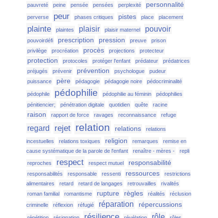
personnalité
pauvreté
peine
pensée
pensées
perplexité
peur
pistes
perverse
phases critiques
place
placement
plainte
plaisir
pouvoir
plaintes
plaisir maternel
prescription
pression
pouvoirdéfi
preuve
prison
procès
privilège
procréation
projections
protecteur
protection
protocoles
protéger l'enfant
prédateur
prédatrices
prévention
préjugés
prévenir
psychologue
pudeur
père
puissance
pédagogie
pédagogie noire
pédocriminalité
pédophilie
pédophile
pédophilie au féminin
pédophilies
pénitiencier;
pénétration digitale
quotidien
quête
racine
raison
rapport de force
ravages
reconnaissance
refuge
relation
rejet
regard
relations
relations
religion
incestuelles
relations toxiques
remarques
remise en
cause systématique de la parole de l'enfant
renaître - mères -
repli
respect
responsabilité
reproches
respect mutuel
ressources
responsabilités
responsable
ressenti
restrictions
alimentaires
retard
retard de langages
retrouvailles
rivalités
rupture
règles
roman familial
romantisme
réalités
réclusion
réparation
répercussions
criminelle
réflexion
réfugié
résilience
rôle
répétition
résignation
révélation
rôles