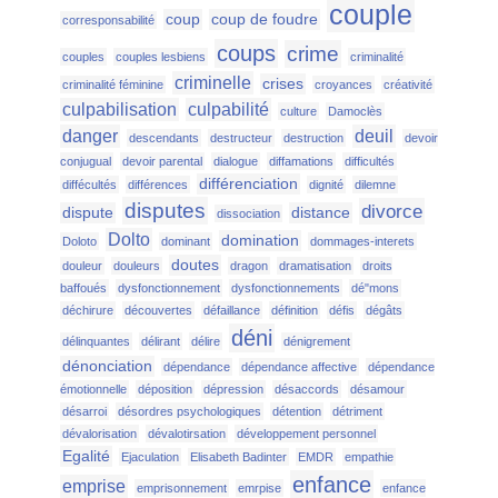
couple
coup
coup de foudre
corresponsabilité
coups
crime
couples
couples lesbiens
criminalité
criminelle
crises
criminalité féminine
croyances
créativité
culpabilisation
culpabilité
culture
Damoclès
danger
deuil
descendants
destructeur
destruction
devoir
conjugual
devoir parental
dialogue
diffamations
difficultés
différenciation
diffécultés
différences
dignité
dilemne
disputes
divorce
dispute
distance
dissociation
Dolto
domination
Doloto
dominant
dommages-interets
doutes
douleur
douleurs
dragon
dramatisation
droits
baffoués
dysfonctionnement
dysfonctionnements
dé"mons
déchirure
découvertes
défaillance
définition
défis
dégâts
déni
délinquantes
délirant
délire
dénigrement
dénonciation
dépendance
dépendance affective
dépendance
émotionnelle
déposition
dépression
désaccords
désamour
désarroi
désordres psychologiques
détention
détriment
dévalorisation
dévalotirsation
développement personnel
Egalité
Ejaculation
Elisabeth Badinter
EMDR
empathie
enfance
emprise
emprisonnement
emrpise
enfance