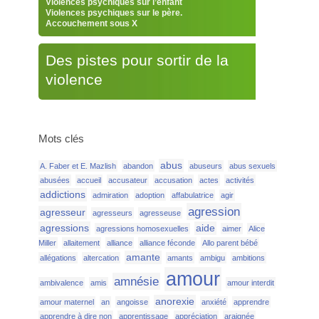
Violences psychiques sur l’enfant
Violences psychiques sur le père.
Accouchement sous X
Des pistes pour sortir de la
violence
Mots clés
abus
A. Faber et E. Mazlish
abandon
abuseurs
abus sexuels
abusées
accueil
accusateur
accusation
actes
activités
addictions
admiration
adoption
affabulatrice
agir
agression
agresseur
agresseurs
agresseuse
agressions
aide
agressions homosexuelles
aimer
Alice
Miller
allaitement
alliance
alliance féconde
Allo parent bébé
amante
allégations
altercation
amants
ambigu
ambitions
amour
amnésie
ambivalence
amis
amour interdit
anorexie
amour maternel
an
angoisse
anxiété
apprendre
apprendre à dire non
apprentissage
appréciation
araignée