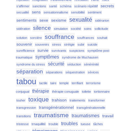
secrets
s'affirmer
sanctions
santé
schéma
scénario répétitif
sens
secualité
sensationnalisme
sensibilité
sentiment
sexualité
sentiments
sexe
sexisme
sidérarion
silence
sidération
simulation
société
soins
sollicitude
souffrance
solution
sorcière
souffrances
souhait
souvenir
souvenirs
stress
strétgie
subir
suicide
survie
surefficience
survivants
suspicions
symptôme post
symptômes
traumatique
syndrome de Muchausen
sécurité
syndrome du stress
séduction
sénérénité
séparation
séparations
séquestration
sévices
tabou
tactile
taire
temple
terrifiant
terrorisme
thérapie
conjugual
thérapie conuguale
toilette
tortionnaire
toxique
trahison
touher
traitements
transformer
transgénérationnel
transgression
transgénérationnelle
traumatisme
traumatismes
travail
transitions
troubles
tristesse
trnaquillité
trouble
tueuse
tâches