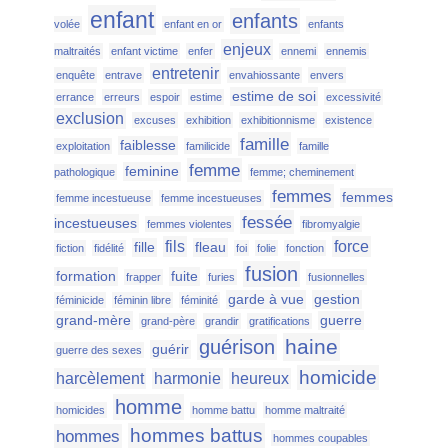
enfant
enfants
volée
enfant en or
enfants
enjeux
maltraités
enfant victime
enfer
ennemi
ennemis
entretenir
enquête
entrave
envahiossante
envers
estime de soi
errance
erreurs
espoir
estime
excessivité
exclusion
excuses
exhibition
exhibitionnisme
existence
famille
faiblesse
exploitation
familicide
famille
femme
feminine
pathologique
femme; cheminement
femmes
femmes
femme incestueuse
femme incestueuses
fessée
incestueuses
femmes violentes
fibromyalgie
fils
force
fille
fleau
fiction
fidélité
foi
folie
fonction
fusion
formation
fuite
frapper
furies
fusionnelles
garde à vue
gestion
féminicide
féminin libre
féminité
grand-mère
guerre
grand-père
grandir
gratifications
haine
guérison
guérir
guerre des sexes
homicide
harcèlement
harmonie
heureux
homme
homicides
homme battu
homme maltraité
hommes battus
hommes
hommes coupables