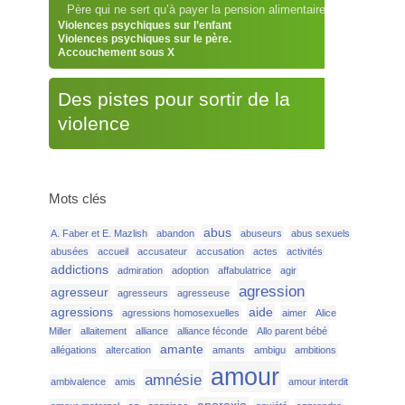
Père qui ne sert qu’à payer la pension alimentaire
Violences psychiques sur l’enfant
Violences psychiques sur le père.
Accouchement sous X
Des pistes pour sortir de la
violence
Mots clés
abus
A. Faber et E. Mazlish
abandon
abuseurs
abus sexuels
abusées
accueil
accusateur
accusation
actes
activités
addictions
admiration
adoption
affabulatrice
agir
agression
agresseur
agresseurs
agresseuse
agressions
aide
agressions homosexuelles
aimer
Alice
Miller
allaitement
alliance
alliance féconde
Allo parent bébé
amante
allégations
altercation
amants
ambigu
ambitions
amour
amnésie
ambivalence
amis
amour interdit