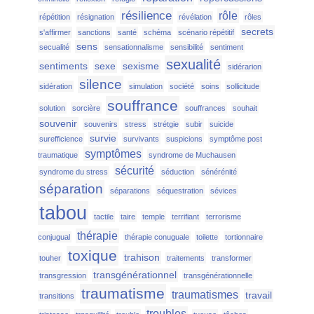
résilience
rôle
répétition
résignation
révélation
rôles
secrets
s'affirmer
sanctions
santé
schéma
scénario répétitif
sens
secualité
sensationnalisme
sensibilité
sentiment
sexualité
sentiments
sexe
sexisme
sidérarion
silence
sidération
simulation
société
soins
sollicitude
souffrance
solution
sorcière
souffrances
souhait
souvenir
souvenirs
stress
strétgie
subir
suicide
survie
surefficience
survivants
suspicions
symptôme post
symptômes
traumatique
syndrome de Muchausen
sécurité
syndrome du stress
séduction
sénérénité
séparation
séparations
séquestration
sévices
tabou
tactile
taire
temple
terrifiant
terrorisme
thérapie
conjugual
thérapie conuguale
toilette
tortionnaire
toxique
trahison
touher
traitements
transformer
transgénérationnel
transgression
transgénérationnelle
traumatisme
traumatismes
travail
transitions
troubles