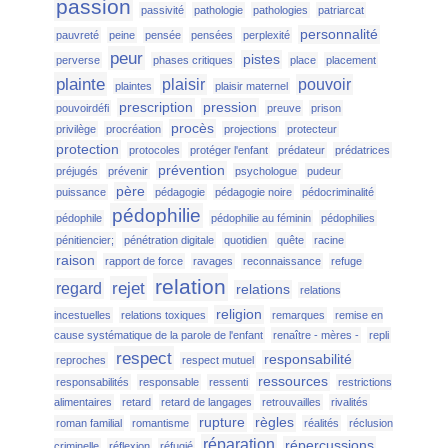
passion
passivité
pathologie
pathologies
patriarcat
personnalité
pauvreté
peine
pensée
pensées
perplexité
peur
pistes
perverse
phases critiques
place
placement
plainte
plaisir
pouvoir
plaintes
plaisir maternel
prescription
pression
pouvoirdéfi
preuve
prison
procès
privilège
procréation
projections
protecteur
protection
protocoles
protéger l'enfant
prédateur
prédatrices
prévention
préjugés
prévenir
psychologue
pudeur
père
puissance
pédagogie
pédagogie noire
pédocriminalité
pédophilie
pédophile
pédophilie au féminin
pédophilies
pénitiencier;
pénétration digitale
quotidien
quête
racine
raison
rapport de force
ravages
reconnaissance
refuge
relation
rejet
regard
relations
relations
religion
incestuelles
relations toxiques
remarques
remise en
cause systématique de la parole de l'enfant
renaître - mères -
repli
respect
responsabilité
reproches
respect mutuel
ressources
responsabilités
responsable
ressenti
restrictions
alimentaires
retard
retard de langages
retrouvailles
rivalités
rupture
règles
roman familial
romantisme
réalités
réclusion
réparation
répercussions
criminelle
réflexion
réfugié