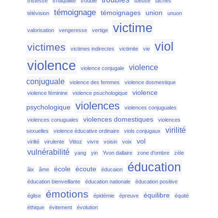
tristesse
trnaquillité
trouble
tueuse
tâches
témoignage
témoignages
union
télévision
unuon
victime
valorisation
vengeresse
vertige
viol
victimes
victimes indirectes
victimite
vie
violence
violence
violence conjugale
conjuguale
violence des femmes
violence dosmestique
violence
violence féminine
violence psuchologique
violences
psychologique
violences conjuguales
violences domestiques
violences conuguales
violences
virilité
sexuelles
violence éducative ordinaire
viols conjugaux
vol
virilté
virulente
Vittoz
vivre
voisin
voix
vulnérabilité
yang
yin
Yvon dallaire
zone d'ombre
zèle
éducation
école
écoute
âix
âme
éducaion
éducation bienveillante
éducation nationale
éducation positive
émotions
équilibre
église
épidémie
épreuve
équité
éthique
évitement
évolution