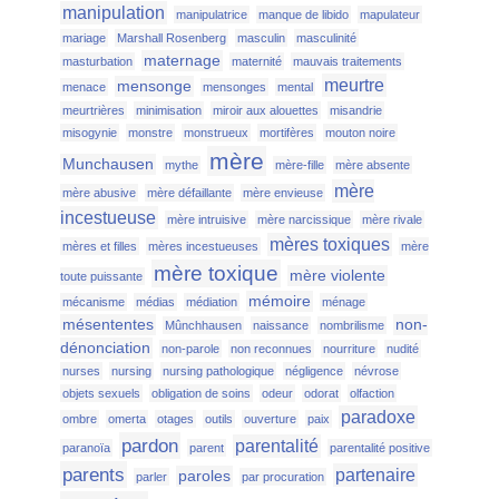
manipulation
manipulatrice
manque de libido
mapulateur
mariage
Marshall Rosenberg
masculin
masculinité
maternage
masturbation
maternité
mauvais traitements
meurtre
mensonge
menace
mensonges
mental
meurtrières
minimisation
miroir aux alouettes
misandrie
misogynie
monstre
monstrueux
mortifères
mouton noire
mère
Munchausen
mythe
mère-fille
mère absente
mère
mère abusive
mère défaillante
mère envieuse
incestueuse
mère intruisive
mère narcissique
mère rivale
mères toxiques
mères et filles
mères incestueuses
mère
mère toxique
mère violente
toute puissante
mémoire
mécanisme
médias
médiation
ménage
mésententes
non-
Mûnchhausen
naissance
nombrilisme
dénonciation
non-parole
non reconnues
nourriture
nudité
nurses
nursing
nursing pathologique
négligence
névrose
objets sexuels
obligation de soins
odeur
odorat
olfaction
paradoxe
ombre
omerta
otages
outils
ouverture
paix
pardon
parentalité
paranoïa
parent
parentalité positive
parents
partenaire
paroles
parler
par procuration