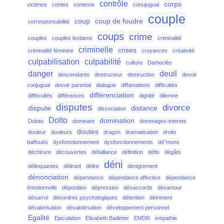
contrôle
corps
victimes
contes
contexte
conujugual
couple
coup
coup de foudre
corresponsabilité
coups
crime
couples
couples lesbiens
criminalité
criminelle
crises
criminalité féminine
croyances
créativité
culpabilisation
culpabilité
culture
Damoclès
danger
deuil
descendants
destructeur
destruction
devoir
conjugual
devoir parental
dialogue
diffamations
difficultés
différenciation
diffécultés
différences
dignité
dilemne
disputes
divorce
dispute
distance
dissociation
Dolto
domination
Doloto
dominant
dommages-interets
doutes
douleur
douleurs
dragon
dramatisation
droits
baffoués
dysfonctionnement
dysfonctionnements
dé"mons
déchirure
découvertes
défaillance
définition
défis
dégâts
déni
délinquantes
délirant
délire
dénigrement
dénonciation
dépendance
dépendance affective
dépendance
émotionnelle
déposition
dépression
désaccords
désamour
désarroi
désordres psychologiques
détention
détriment
dévalorisation
dévalotirsation
développement personnel
Egalité
Ejaculation
Elisabeth Badinter
EMDR
empathie