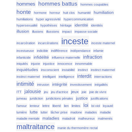
hommes battus
hommes
hommes coupables
honte
humiliation
hormone
horreur
huit clos
humanité
humiliations
hyper agressivité
hypercommunication
identité
hypersexualité
hypothèses
héritage
identités
illusion
illusions
illussions
impact
impasse sociale
inceste
incarcération
incarcérations
inceste maternel
incestueuse
indicible
indifférence
indépendance
infamie
infraction
infidélité
infanticide
influence maternelle
iniquités
injuste
injustice
innocence
innommable
inquiétudes
insconscient
instabilité
instinct
instinct matermel
interdit
instinct maternel
intelligant
intelligence
interractions
intimité
intégrité
intrusion
investissement
inégalités
jalousie
jeux
ITT
jeu
jeu d'actrice
joie
joie de vivre
justice
jumeau
juridiction
juridictions pénales
justifications
loi
l'amour
lenteur
lettre
liberté
lien
limites
loi viol
loyauté
lutte
lumière
lutter
lâcher prise
madone
malades
maladie
maladies
maladie mentale
maladroit
malheureux
malmenés
maltraitance
manie du thermomère rectal