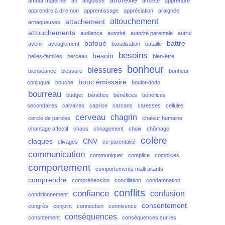
anorexie
amour maternel
an
angoisse
anxiété
apprendre
apprendre à dire non
apprentissage
appréciation
araignée
attouchement
attachement
arnaqueuses
attouchements
audience
autorité
autorité parentale
autrui
bafoué
battre
avenir
aveuglement
banalisation
bataille
besoins
besoin
belles-familles
berceau
bien-être
bonheur
blessures
bienséance
blessure
bonheur
bouc émissaire
conjugual
bouche
boulot-dodo
bourreau
budget
bénéfice
bénéfices
bénéfices
secondaires
calvaires
caprice
carcans
caresses
cellules
cerveau
chagrin
cercle de paroles
chaleur humaine
chantage affectif
chaos
chnagement
choix
chômage
colère
claques
CNV
clivages
co-parentalité
communication
communiquer
complice
complices
comportement
comportements maltraitants
comprendre
compréhension
conciliation
condamnation
conflits
confiance
confusion
conditionnement
consentement
congrès
conjoint
connection
connivence
conséquences
consntement
conséquences sur les