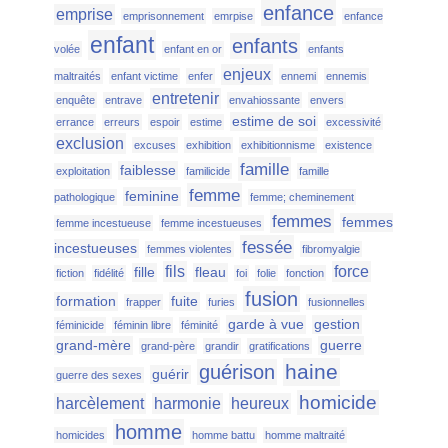
enfance
emprise
emprisonnement
emrpise
enfance
enfant
enfants
volée
enfant en or
enfants
enjeux
maltraités
enfant victime
enfer
ennemi
ennemis
entretenir
enquête
entrave
envahiossante
envers
estime de soi
errance
erreurs
espoir
estime
excessivité
exclusion
excuses
exhibition
exhibitionnisme
existence
famille
faiblesse
exploitation
familicide
famille
femme
feminine
pathologique
femme; cheminement
femmes
femmes
femme incestueuse
femme incestueuses
fessée
incestueuses
femmes violentes
fibromyalgie
fils
force
fille
fleau
fiction
fidélité
foi
folie
fonction
fusion
formation
fuite
frapper
furies
fusionnelles
garde à vue
gestion
féminicide
féminin libre
féminité
grand-mère
guerre
grand-père
grandir
gratifications
haine
guérison
guérir
guerre des sexes
homicide
harcèlement
harmonie
heureux
homme
homicides
homme battu
homme maltraité