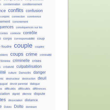
n
condamnation
conditionnement
conflits
nce
confusion
conjoint
connection
connivence
tement
consntement
quences
conséquences sur les
contrôle
contes
contexte
corps
coup
l
corresponsabilité
couple
 foudre
couples
coups
crime
esbiens
criminalité
criminelle
crises
é féminine
culpabilisation
s
créativité
lité
danger
culture
Damoclès
deuil
nts
destructeur
destruction
njugual
devoir parental
dialogue
ns
difficultés
diffécultés
différences
ciation
dispute
dignité
dilemne
tes
distance
dissociation
e
Dolto
Doloto
dominant