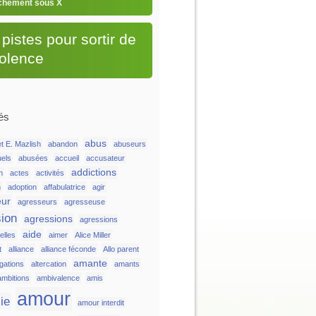
chement sous X
pistes pour sortir de
iolence
és
abus
t E. Mazlish
abandon
abuseurs
uels
abusées
accueil
accusateur
addictions
n
actes
activités
n
adoption
affabulatrice
agir
eur
agresseurs
agresseuse
ion
agressions
agressions
aide
lles
aimer
Alice Miller
t
alliance
alliance féconde
Allo parent
amante
égations
altercation
amants
ambitions
ambivalence
amis
amour
ie
amour interdit