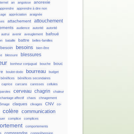
anorexie
ternel
an
angoisse
apprendre
apprendre à dire non
sage
appréciation
araignée
attouchement
attachement
ses
hements
audience
autorité
autorité
bafoué
autrui
avenir
aveuglement
battre
on
bataille
belles-familles
besoins
besoin
bien-être
blessures
ce
blessure
eur
bouc
bonheur conjugual
bouche
bourreau
re
boulot-dodo
budget
bénéfices
bénéfices secondaires
caprice
carcans
caresses
cellules
cerveau
chagrin
 paroles
chaleur
chantage affectif
chaos
chnagement
claques
CNV
hômage
clivages
co-
colère
communication
uer
complice
complices
ortement
comportements
comprendre
ts
compréhension