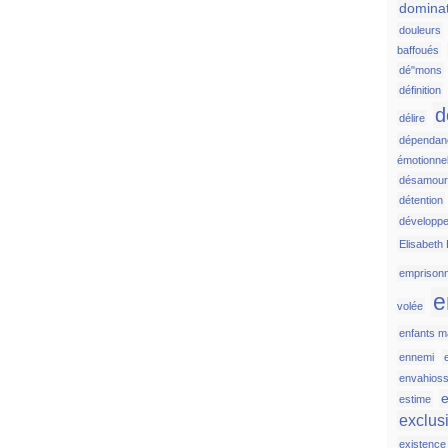
domina
douleurs
baffoués
dé"mons
définition
d
délire
dépendan
émotionnel
désamou
détention
développ
Elisabeth 
emprison
e
volée
enfants ma
ennemi
envahios
e
estime
exclus
existence