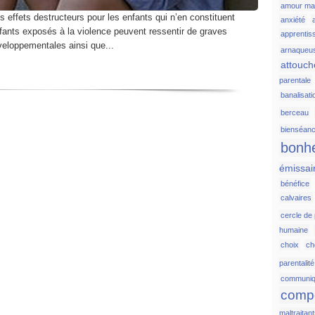
amour ma
s effets destructeurs pour les enfants qui n’en constituent
anxiété
 enfants exposés à la violence peuvent ressentir de graves
apprentis
éveloppementales ainsi que...
arnaqueu
attouc
parentale
banalisati
berceau
bienséan
bonh
émissai
bénéfice
calvaires
cercle de
humaine
choix
c
parentalité
communiq
comp
maltraitan