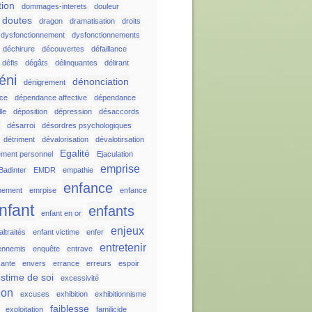
tion
dommages-interets
douleur
doutes
dragon
dramatisation
droits
dysfonctionnement
dysfonctionnements
déchirure
découvertes
défaillance
défis
dégâts
délinquantes
délirant
éni
dénonciation
dénigrement
ce
dépendance affective
dépendance
le
déposition
dépression
désaccords
r
désarroi
désordres psychologiques
détriment
dévalorisation
dévalotirsation
Egalité
ement personnel
Ejaculation
emprise
Badinter
EMDR
empathie
enfance
nement
emrpise
enfance
nfant
enfants
enfant en or
enjeux
ltraités
enfant victime
enfer
entretenir
ennemis
enquête
entrave
sante
envers
errance
erreurs
espoir
stime de soi
excessivité
ion
excuses
exhibition
exhibitionnisme
faiblesse
exploitation
familicide