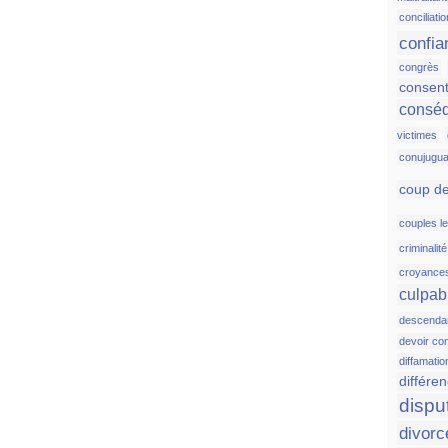
conciliatio
confia
congrès
consen
consé
victimes
conujugua
coup de
couples l
criminalit
croyance
culpabi
descenda
devoir co
diffamatio
différen
dispu
divorc