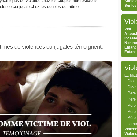
s dynamiques de violence chez les couples hétérosexuels.
Sur la
Sur le
violence conjugale chez les couples de même...
Viol
Viol
Attouc
Inceste
Non res
mes de violences conjugales témoignent,
Enfant 
Enfant
Vio
La filia
Droit 
Droit
Père
Père 
Père 
Père 
Père 
alime
Violen
Violen