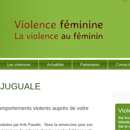
Les violences
Actualités
Partenaires
Contact
NJUGUALE
omportements violents auprès de votre
Vio
Sur les
Infanti
produites par Anik Paradis . Nous la remercions pour son
Sur le