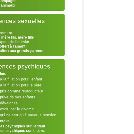
 compagne
s animaux
ences sexuelles
hement
 mère fils, mère fille
pect de l’intimité
offert à l'amant
 offert aux grands-parents
lences psychiques
tion.
à la filiation pour l’enfant
 à la filiation pour le père
 pris comme reproducteur
prive de ses enfants
dévalorisé
exclu par le divorce
qui ne sert qu’à payer la pension
ntaire
ces psychiques sur l’enfant
ces psychiques sur le père.