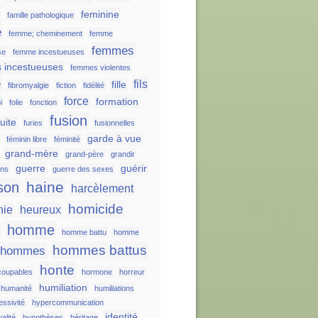
e
feminine
famille pathologique
e
femme; cheminement
femme
femmes
se
femme incestueuses
 incestueuses
femmes violentes
e
fils
fille
fibromyalgie
fiction
fidélité
force
formation
i
folie
fonction
fusion
fuite
furies
fusionnelles
garde à vue
féminin libre
féminité
grand-mère
grand-père
grandir
guerre
guérir
ons
guerre des sexes
haine
son
harcèlement
homicide
nie
heureux
homme
s
homme battu
homme
hommes battus
hommes
honte
oupables
hormone
horreur
humiliation
humanité
humiliations
essivité
hypercommunication
identité
alité
hypothèses
héritage