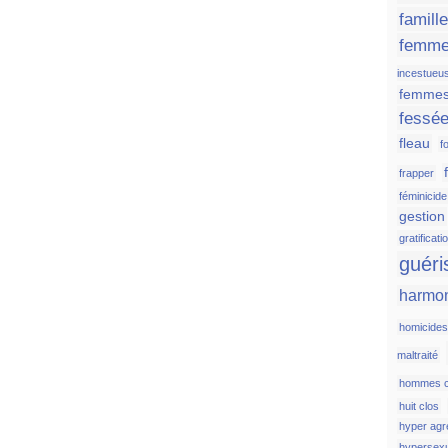
famill
femm
incestueu
femmes
fessé
fleau
fo
frapper
féminicide
gestion
gratificati
guéri
harmo
homicide
maltraité
hommes c
huit clos
hyper agr
hypersexu