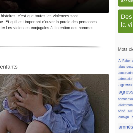
Accou
Des 
 histoires, c’est que toutes les violences sont
e. Et qu’il est important d’ouvrir la parole des personnes
la v
cter.Les violences conjugales à l’intention des hommes...
Mots cl
A. Faber e
 enfants
abus sex
accusatio
admiratio
agress
agress
homosexue
allaitemen
bébé
all
ambigu
amnés