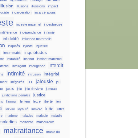
illusion
illusions
illussions
impact
ociale
incarcération
incarcérations
este
inceste maternel
incestueuse
indifférence
indépendance
infamie
infidélité
influence maternelle
ion
iniquités
injuste
injustice
inquiétudes
e
innommable
ent
instabilité
instinct
instinct matermel
interdit
aternel
intelligant
intelligence
intimité
intégrité
ons
intrusion
jalousie
ement
inégalités
ITT
jeu
jeux
ice
joie
joie de vivre
jumeau
justice
juridictions pénales
ons
l'amour
lenteur
lettre
liberté
lien
oi
lutte
loi viol
loyauté
lumière
lutter
se
madone
malades
maladie
maladie
maladies
maladroit
malheureux
maltraitance
s
manie du