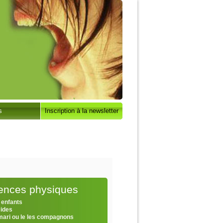
s
Inscription à la newsletter
lences physiques
 enfants
cides
 mari ou le les compagnons