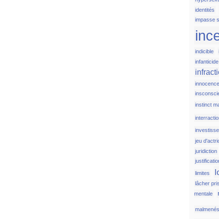
identités
impasse s
inc
indicible
infanticide
infract
innocenc
insconsci
instinct m
interracti
investiss
jeu d'actr
juridiction
justificati
l
limites
lâcher pri
mentale
malmené