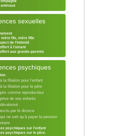
 compagne
s animaux
ences sexuelles
hement
 mère fils, mère fille
pect de l’intimité
offert à l'amant
 offert aux grands-parents
lences psychiques
tion.
à la filiation pour l’enfant
 à la filiation pour le père
 pris comme reproducteur
prive de ses enfants
dévalorisé
exclu par le divorce
qui ne sert qu’à payer la pension
ntaire
ces psychiques sur l’enfant
ces psychiques sur le père.