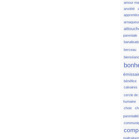
amour ma
anxiété
apprentis
arnaqueu
attouc
parentale
banalisati
berceau
bienséan
bonh
émissai
bénéfice
calvaires
cercle de
humaine
choix
c
parentalité
communiq
comp
maltraitan