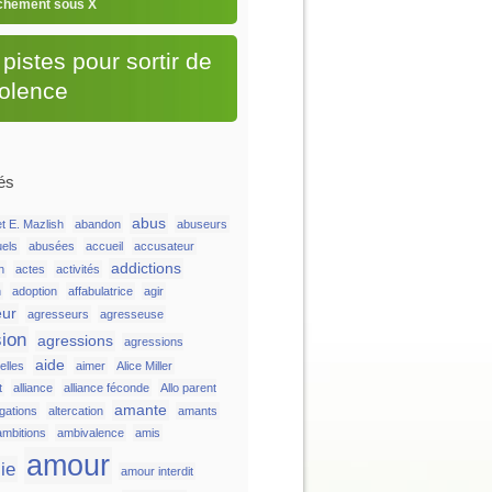
chement sous X
pistes pour sortir de
iolence
és
abus
t E. Mazlish
abandon
abuseurs
uels
abusées
accueil
accusateur
addictions
n
actes
activités
n
adoption
affabulatrice
agir
eur
agresseurs
agresseuse
ion
agressions
agressions
aide
lles
aimer
Alice Miller
t
alliance
alliance féconde
Allo parent
amante
égations
altercation
amants
ambitions
ambivalence
amis
amour
ie
amour interdit