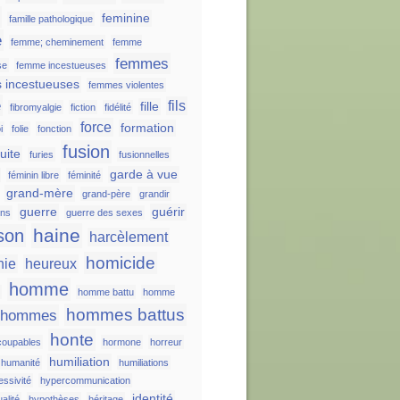
e
feminine
famille pathologique
e
femme; cheminement
femme
femmes
se
femme incestueuses
 incestueuses
femmes violentes
e
fils
fille
fibromyalgie
fiction
fidélité
force
formation
i
folie
fonction
fusion
fuite
furies
fusionnelles
garde à vue
féminin libre
féminité
grand-mère
grand-père
grandir
guerre
guérir
ons
guerre des sexes
haine
son
harcèlement
homicide
nie
heureux
homme
s
homme battu
homme
hommes battus
hommes
honte
oupables
hormone
horreur
humiliation
humanité
humiliations
essivité
hypercommunication
identité
alité
hypothèses
héritage