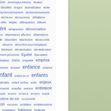
tion
dommages-interets
douleur
doutes
dragon
dramatisation
droits
dysfonctionnement
dysfonctionnements
déchirure
découvertes
défaillance
défis
dégâts
délinquantes
délirant
éni
dénonciation
dénigrement
ce
dépendance affective
dépendance
le
déposition
dépression
désaccords
r
désarroi
désordres psychologiques
détriment
dévalorisation
dévalotirsation
Egalité
ement personnel
Ejaculation
emprise
Badinter
EMDR
empathie
enfance
nement
emrpise
enfance
nfant
enfants
enfant en or
enjeux
ltraités
enfant victime
enfer
entretenir
ennemis
enquête
entrave
sante
envers
errance
erreurs
espoir
stime de soi
excessivité
ion
excuses
exhibition
exhibitionnisme
faiblesse
exploitation
familicide