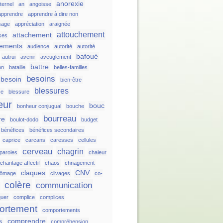
anorexie
ternel
an
angoisse
apprendre
apprendre à dire non
sage
appréciation
araignée
attouchement
attachement
ses
hements
audience
autorité
autorité
bafoué
autrui
avenir
aveuglement
battre
on
bataille
belles-familles
besoins
besoin
bien-être
blessures
ce
blessure
eur
bouc
bonheur conjugual
bouche
bourreau
re
boulot-dodo
budget
bénéfices
bénéfices secondaires
caprice
carcans
caresses
cellules
cerveau
chagrin
 paroles
chaleur
chantage affectif
chaos
chnagement
claques
CNV
hômage
clivages
co-
colère
communication
uer
complice
complices
ortement
comportements
comprendre
ts
compréhension