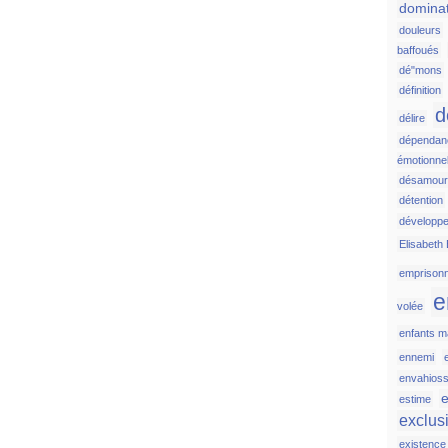
domina
douleurs
baffoués
dé"mons
définition
d
délire
dépendan
émotionnel
désamou
détention
développ
Elisabeth 
emprison
e
volée
enfants ma
ennemi
envahios
e
estime
exclus
existence