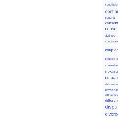
conciliatio
confia
congrès
consen
consé
victimes
conujugua
coup de
couples l
criminalit
croyance
culpabi
descenda
devoir co
diffamatio
différen
dispu
divorc