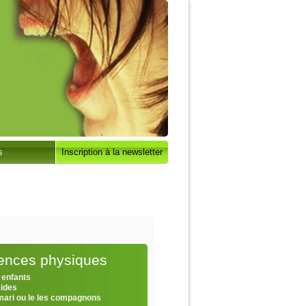
s
Inscription à la newsletter
lences physiques
 enfants
cides
 mari ou le les compagnons