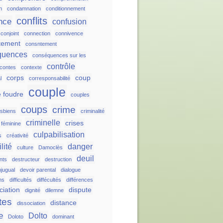
n
condamnation
conditionnement
conflits
nce
confusion
conjoint
connection
connivence
tement
consntement
quences
conséquences sur les
contrôle
contes
contexte
corps
coup
l
corresponsabilité
couple
 foudre
couples
coups
crime
esbiens
criminalité
criminelle
crises
é féminine
culpabilisation
s
créativité
lité
danger
culture
Damoclès
deuil
nts
destructeur
destruction
njugual
devoir parental
dialogue
ns
difficultés
diffécultés
différences
ciation
dispute
dignité
dilemne
tes
distance
dissociation
e
Dolto
Doloto
dominant