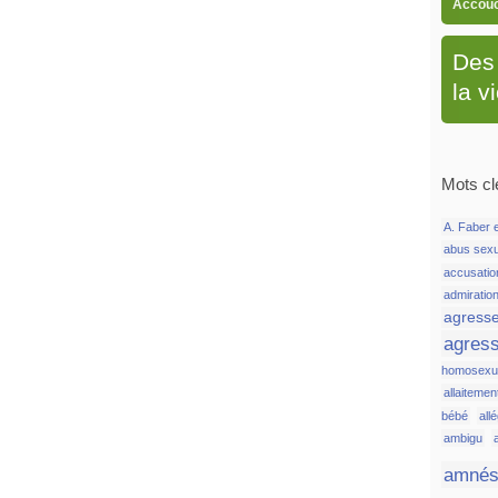
Accou
Des 
la v
Mots cl
A. Faber e
abus sex
accusatio
admiratio
agress
agress
homosexue
allaitemen
bébé
all
ambigu
amnés