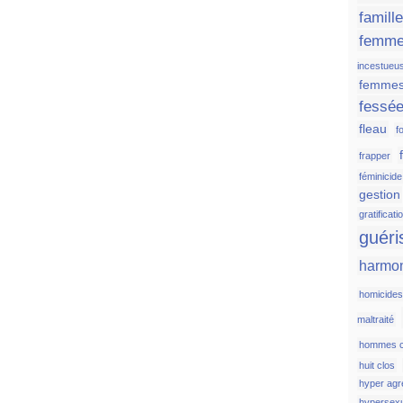
famill
femm
incestueu
femmes
fessé
fleau
fo
frapper
féminicide
gestion
gratificati
guéri
harmo
homicide
maltraité
hommes c
huit clos
hyper agr
hypersexu