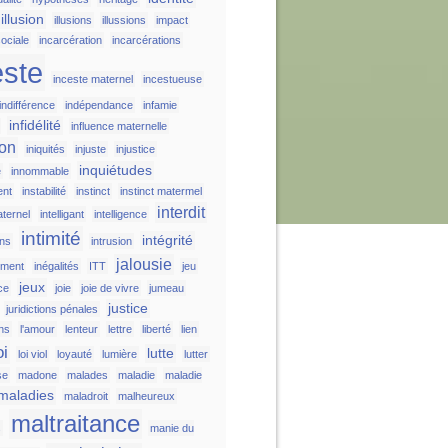
illusion
illusions
illussions
impact
ociale
incarcération
incarcérations
este
inceste maternel
incestueuse
indifférence
indépendance
infamie
infidélité
influence maternelle
ion
iniquités
injuste
injustice
inquiétudes
e
innommable
ent
instabilité
instinct
instinct matermel
interdit
aternel
intelligant
intelligence
intimité
intégrité
ons
intrusion
jalousie
ement
inégalités
ITT
jeu
jeux
ice
joie
joie de vivre
jumeau
justice
juridictions pénales
ons
l'amour
lenteur
lettre
liberté
lien
oi
lutte
loi viol
loyauté
lumière
lutter
se
madone
malades
maladie
maladie
maladies
maladroit
malheureux
maltraitance
s
manie du