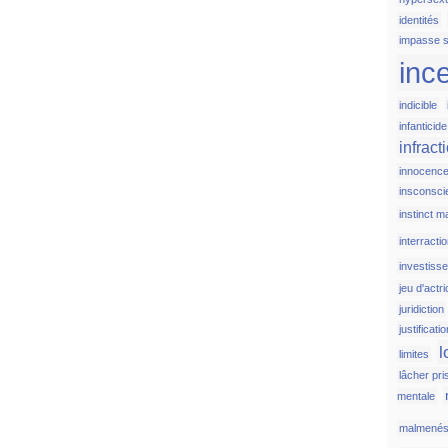
identités
impasse s
inc
indicible
infanticide
infract
innocenc
insconsci
instinct m
interracti
investiss
jeu d'actr
juridiction
justificati
l
limites
lâcher pri
mentale
malmené