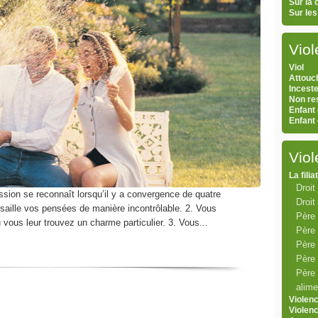
Sur la
Sur le
Viol
Viol
Attouc
Inceste
Non res
Enfant 
Enfant
Vio
La filia
Droit 
ssion se reconnaît lorsqu’il y a convergence de quatre
Droit
ssaille vos pensées de manière incontrôlable. 2. Vous
Père
 vous leur trouvez un charme particulier. 3. Vous...
Père 
Père 
Père 
Père 
alime
Violen
Violen