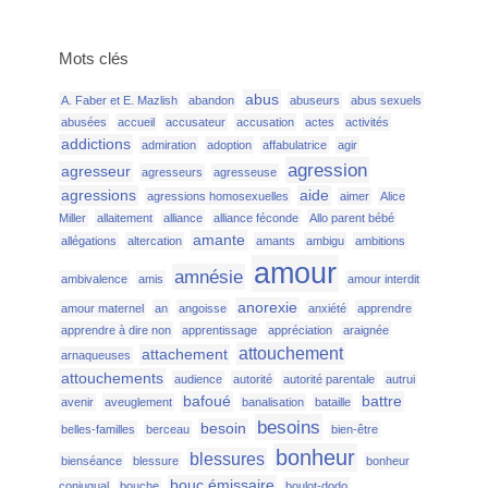
Mots clés
abus
A. Faber et E. Mazlish
abandon
abuseurs
abus sexuels
abusées
accueil
accusateur
accusation
actes
activités
addictions
admiration
adoption
affabulatrice
agir
agression
agresseur
agresseurs
agresseuse
agressions
aide
agressions homosexuelles
aimer
Alice
Miller
allaitement
alliance
alliance féconde
Allo parent bébé
amante
allégations
altercation
amants
ambigu
ambitions
amour
amnésie
ambivalence
amis
amour interdit
anorexie
amour maternel
an
angoisse
anxiété
apprendre
apprendre à dire non
apprentissage
appréciation
araignée
attouchement
attachement
arnaqueuses
attouchements
audience
autorité
autorité parentale
autrui
bafoué
battre
avenir
aveuglement
banalisation
bataille
besoins
besoin
belles-familles
berceau
bien-être
bonheur
blessures
bienséance
blessure
bonheur
bouc émissaire
conjugual
bouche
boulot-dodo