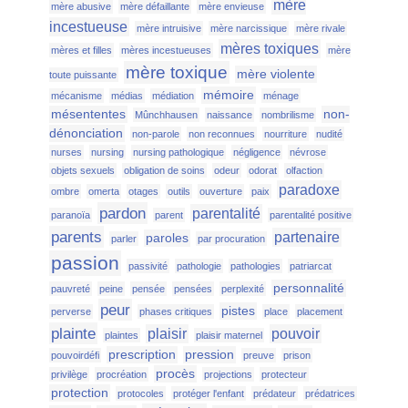
mère
mère abusive
mère défaillante
mère envieuse
incestueuse
mère intruisive
mère narcissique
mère rivale
mères toxiques
mères et filles
mères incestueuses
mère
mère toxique
mère violente
toute puissante
mémoire
mécanisme
médias
médiation
ménage
mésententes
non-
Mûnchhausen
naissance
nombrilisme
dénonciation
non-parole
non reconnues
nourriture
nudité
nurses
nursing
nursing pathologique
négligence
névrose
objets sexuels
obligation de soins
odeur
odorat
olfaction
paradoxe
ombre
omerta
otages
outils
ouverture
paix
pardon
parentalité
paranoïa
parent
parentalité positive
parents
partenaire
paroles
parler
par procuration
passion
passivité
pathologie
pathologies
patriarcat
personnalité
pauvreté
peine
pensée
pensées
perplexité
peur
pistes
perverse
phases critiques
place
placement
plainte
plaisir
pouvoir
plaintes
plaisir maternel
prescription
pression
pouvoirdéfi
preuve
prison
procès
privilège
procréation
projections
protecteur
protection
protocoles
protéger l'enfant
prédateur
prédatrices