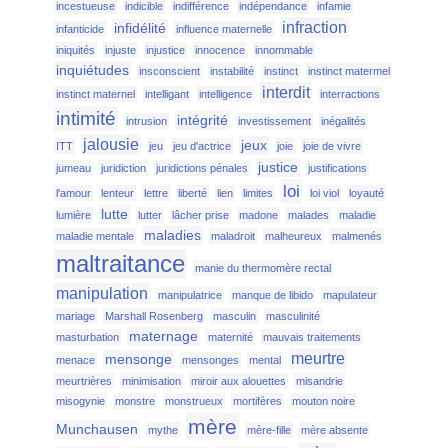
incestueuse
indicible
indifférence
indépendance
infamie
infraction
infidélité
infanticide
influence maternelle
iniquités
injuste
injustice
innocence
innommable
inquiétudes
insconscient
instabilité
instinct
instinct matermel
interdit
instinct maternel
intelligant
intelligence
interractions
intimité
intégrité
intrusion
investissement
inégalités
jalousie
jeux
ITT
jeu
jeu d'actrice
joie
joie de vivre
justice
jumeau
juridiction
juridictions pénales
justifications
loi
l'amour
lenteur
lettre
liberté
lien
limites
loi viol
loyauté
lutte
lumière
lutter
lâcher prise
madone
malades
maladie
maladies
maladie mentale
maladroit
malheureux
malmenés
maltraitance
manie du thermomère rectal
manipulation
manipulatrice
manque de libido
mapulateur
mariage
Marshall Rosenberg
masculin
masculinité
maternage
masturbation
maternité
mauvais traitements
meurtre
mensonge
menace
mensonges
mental
meurtrières
minimisation
miroir aux alouettes
misandrie
misogynie
monstre
monstrueux
mortifères
mouton noire
mère
Munchausen
mythe
mère-fille
mère absente