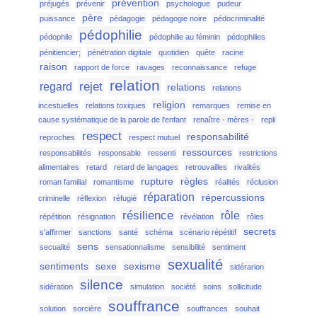
prévention
préjugés
prévenir
psychologue
pudeur
père
puissance
pédagogie
pédagogie noire
pédocriminalité
pédophilie
pédophile
pédophilie au féminin
pédophilies
pénitiencier;
pénétration digitale
quotidien
quête
racine
raison
rapport de force
ravages
reconnaissance
refuge
relation
rejet
regard
relations
relations
religion
incestuelles
relations toxiques
remarques
remise en
cause systématique de la parole de l'enfant
renaître - mères -
repli
respect
responsabilité
reproches
respect mutuel
ressources
responsabilités
responsable
ressenti
restrictions
alimentaires
retard
retard de langages
retrouvailles
rivalités
rupture
règles
roman familial
romantisme
réalités
réclusion
réparation
répercussions
criminelle
réflexion
réfugié
résilience
rôle
répétition
résignation
révélation
rôles
secrets
s'affirmer
sanctions
santé
schéma
scénario répétitif
sens
secualité
sensationnalisme
sensibilité
sentiment
sexualité
sentiments
sexe
sexisme
sidérarion
silence
sidération
simulation
société
soins
sollicitude
souffrance
solution
sorcière
souffrances
souhait