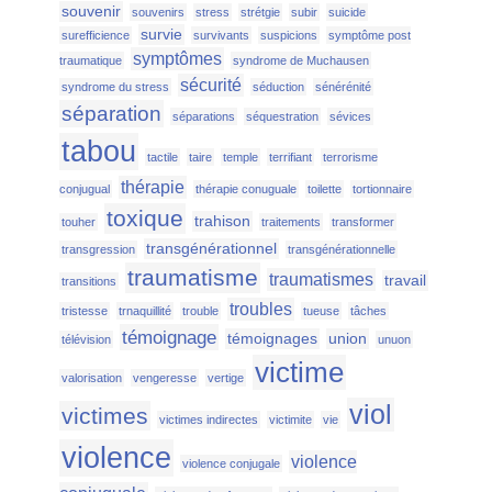
souvenir
souvenirs
stress
strétgie
subir
suicide
survie
surefficience
survivants
suspicions
symptôme post
symptômes
traumatique
syndrome de Muchausen
sécurité
syndrome du stress
séduction
sénérénité
séparation
séparations
séquestration
sévices
tabou
tactile
taire
temple
terrifiant
terrorisme
thérapie
conjugual
thérapie conuguale
toilette
tortionnaire
toxique
trahison
touher
traitements
transformer
transgénérationnel
transgression
transgénérationnelle
traumatisme
traumatismes
travail
transitions
troubles
tristesse
trnaquillité
trouble
tueuse
tâches
témoignage
témoignages
union
télévision
unuon
victime
valorisation
vengeresse
vertige
viol
victimes
victimes indirectes
victimite
vie
violence
violence
violence conjugale