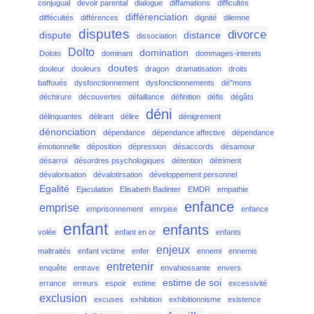
conjugual
devoir parental
dialogue
diffamations
difficultés
différenciation
diffécultés
différences
dignité
dilemne
disputes
divorce
dispute
distance
dissociation
Dolto
domination
Doloto
dominant
dommages-interets
doutes
douleur
douleurs
dragon
dramatisation
droits
baffoués
dysfonctionnement
dysfonctionnements
dé"mons
déchirure
découvertes
défaillance
définition
défis
dégâts
déni
délinquantes
délirant
délire
dénigrement
dénonciation
dépendance
dépendance affective
dépendance
émotionnelle
déposition
dépression
désaccords
désamour
désarroi
désordres psychologiques
détention
détriment
dévalorisation
dévalotirsation
développement personnel
Egalité
Ejaculation
Elisabeth Badinter
EMDR
empathie
enfance
emprise
emprisonnement
emrpise
enfance
enfant
enfants
volée
enfant en or
enfants
enjeux
maltraités
enfant victime
enfer
ennemi
ennemis
entretenir
enquête
entrave
envahiossante
envers
estime de soi
errance
erreurs
espoir
estime
excessivité
exclusion
excuses
exhibition
exhibitionnisme
existence