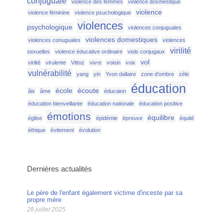
conjuguale
violence des femmes
violence dosmestique
violence
violence féminine
violence psuchologique
violences
psychologique
violences conjuguales
violences domestiques
violences conuguales
violences
virilité
sexuelles
violence éducative ordinaire
viols conjugaux
vol
virilté
virulente
Vittoz
vivre
voisin
voix
vulnérabilité
yang
yin
Yvon dallaire
zone d'ombre
zèle
éducation
école
écoute
âix
âme
éducaion
éducation bienveillante
éducation nationale
éducation positive
émotions
équilibre
église
épidémie
épreuve
équité
éthique
évitement
évolution
Dernières actualités
Le père de l'enfant également victime d'inceste par sa
propre mère
28 juillet 2025