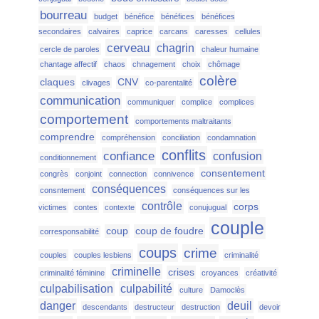
bourreau
budget
bénéfice
bénéfices
bénéfices
secondaires
calvaires
caprice
carcans
caresses
cellules
cerveau
chagrin
cercle de paroles
chaleur humaine
chantage affectif
chaos
chnagement
choix
chômage
colère
claques
CNV
clivages
co-parentalité
communication
communiquer
complice
complices
comportement
comportements maltraitants
comprendre
compréhension
conciliation
condamnation
conflits
confiance
confusion
conditionnement
consentement
congrès
conjoint
connection
connivence
conséquences
consntement
conséquences sur les
contrôle
corps
victimes
contes
contexte
conujugual
couple
coup
coup de foudre
corresponsabilité
coups
crime
couples
couples lesbiens
criminalité
criminelle
crises
criminalité féminine
croyances
créativité
culpabilisation
culpabilité
culture
Damoclès
danger
deuil
descendants
destructeur
destruction
devoir