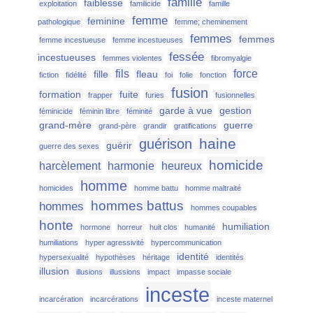
famille
faiblesse
exploitation
familicide
famille
femme
feminine
pathologique
femme; cheminement
femmes
femmes
femme incestueuse
femme incestueuses
fessée
incestueuses
femmes violentes
fibromyalgie
fils
force
fille
fleau
fiction
fidélité
foi
folie
fonction
fusion
formation
fuite
frapper
furies
fusionnelles
garde à vue
gestion
féminicide
féminin libre
féminité
grand-mère
guerre
grand-père
grandir
gratifications
haine
guérison
guérir
guerre des sexes
homicide
harcèlement
harmonie
heureux
homme
homicides
homme battu
homme maltraité
hommes battus
hommes
hommes coupables
honte
humiliation
hormone
horreur
huit clos
humanité
humiliations
hyper agressivité
hypercommunication
identité
hypersexualité
hypothèses
héritage
identités
illusion
illusions
illussions
impact
impasse sociale
inceste
incarcération
incarcérations
inceste maternel