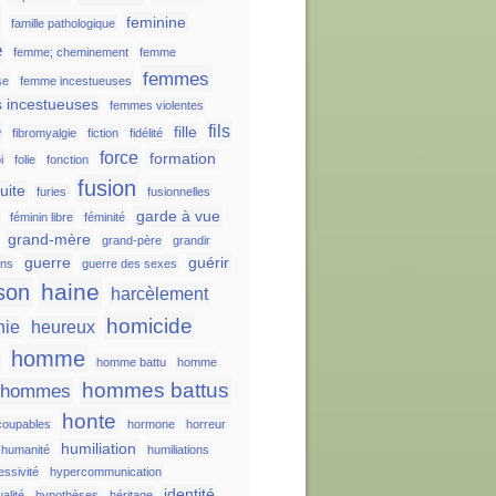
e
feminine
famille pathologique
e
femme; cheminement
femme
femmes
se
femme incestueuses
 incestueuses
femmes violentes
e
fils
fille
fibromyalgie
fiction
fidélité
force
formation
i
folie
fonction
fusion
fuite
furies
fusionnelles
garde à vue
féminin libre
féminité
grand-mère
grand-père
grandir
guerre
guérir
ons
guerre des sexes
haine
son
harcèlement
homicide
nie
heureux
homme
s
homme battu
homme
hommes battus
hommes
honte
oupables
hormone
horreur
humiliation
humanité
humiliations
essivité
hypercommunication
identité
alité
hypothèses
héritage