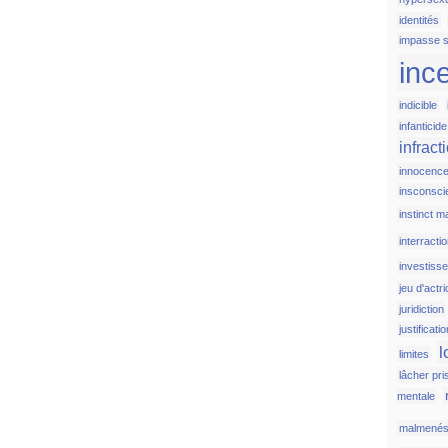
identités
impasse s
inc
indicible
infanticide
infract
innocenc
insconsci
instinct m
interracti
investiss
jeu d'actr
juridiction
justificati
l
limites
lâcher pri
mentale
malmené