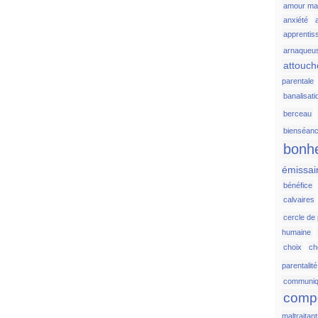
amour ma
anxiété
apprentis
arnaqueu
attouc
parentale
banalisati
berceau
bienséan
bonh
émissai
bénéfice
calvaires
cercle de
humaine
choix
c
parentalité
communiq
comp
maltraitan