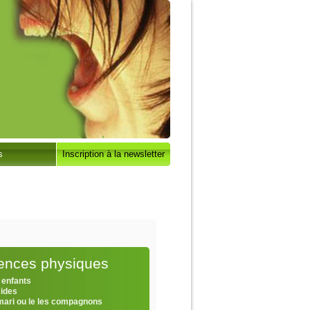
s
Inscription à la newsletter
lences physiques
 enfants
cides
 mari ou le les compagnons