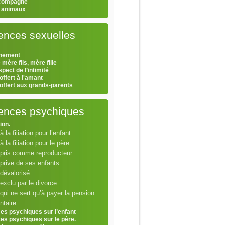
 compagne
s animaux
ences sexuelles
hement
 mère fils, mère fille
pect de l’intimité
offert à l'amant
 offert aux grands-parents
lences psychiques
tion.
à la filiation pour l’enfant
 à la filiation pour le père
 pris comme reproducteur
prive de ses enfants
dévalorisé
exclu par le divorce
qui ne sert qu’à payer la pension
ntaire
ces psychiques sur l’enfant
ces psychiques sur le père.