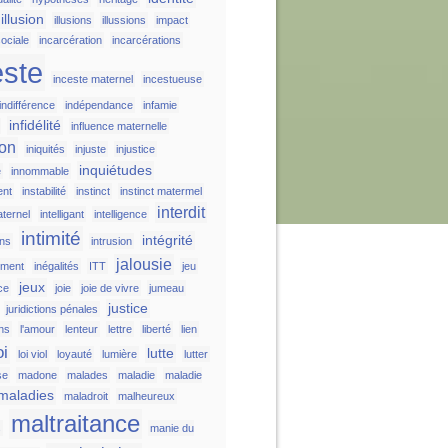
illusion
illusions
illussions
impact
ociale
incarcération
incarcérations
este
inceste maternel
incestueuse
indifférence
indépendance
infamie
infidélité
influence maternelle
ion
iniquités
injuste
injustice
inquiétudes
e
innommable
ent
instabilité
instinct
instinct matermel
interdit
aternel
intelligant
intelligence
intimité
intégrité
ons
intrusion
jalousie
ement
inégalités
ITT
jeu
jeux
ice
joie
joie de vivre
jumeau
justice
juridictions pénales
ons
l'amour
lenteur
lettre
liberté
lien
oi
lutte
loi viol
loyauté
lumière
lutter
se
madone
malades
maladie
maladie
maladies
maladroit
malheureux
maltraitance
s
manie du