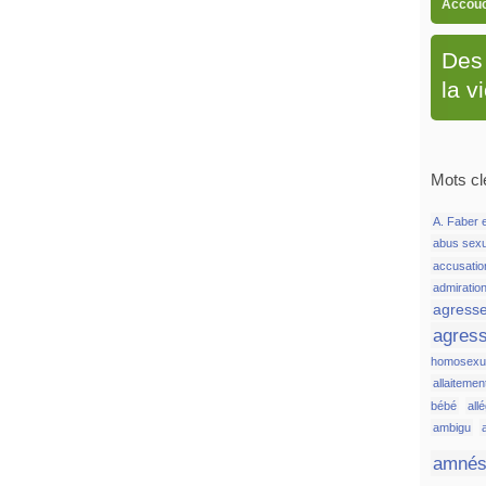
Accou
Des 
la v
Mots cl
A. Faber e
abus sex
accusatio
admiratio
agress
agress
homosexue
allaitemen
bébé
all
ambigu
amnés