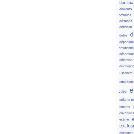
domina
douleurs
baffoués
dé"mons
définition
d
délire
dépendan
émotionnel
désamou
détention
développ
Elisabeth 
emprison
e
volée
enfants ma
ennemi
envahios
e
estime
exclus
existence