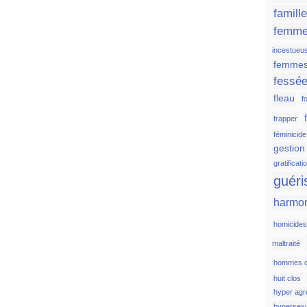
famill
femm
incestueu
femmes
fessé
fleau
fo
frapper
féminicide
gestion
gratificati
guéri
harmo
homicide
maltraité
hommes c
huit clos
hyper agr
hypersexu