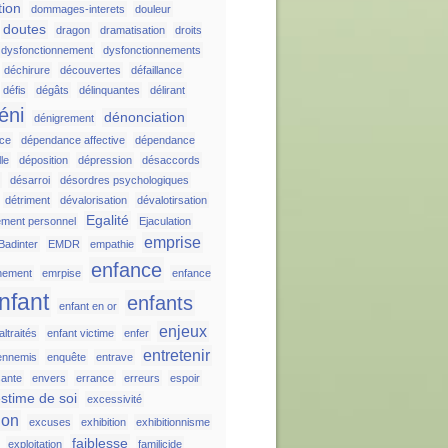
tion
dommages-interets
douleur
doutes
dragon
dramatisation
droits
dysfonctionnement
dysfonctionnements
déchirure
découvertes
défaillance
défis
dégâts
délinquantes
délirant
éni
dénonciation
dénigrement
ce
dépendance affective
dépendance
le
déposition
dépression
désaccords
r
désarroi
désordres psychologiques
détriment
dévalorisation
dévalotirsation
Egalité
ement personnel
Ejaculation
emprise
Badinter
EMDR
empathie
enfance
nement
emrpise
enfance
nfant
enfants
enfant en or
enjeux
ltraités
enfant victime
enfer
entretenir
ennemis
enquête
entrave
sante
envers
errance
erreurs
espoir
stime de soi
excessivité
ion
excuses
exhibition
exhibitionnisme
faiblesse
exploitation
familicide