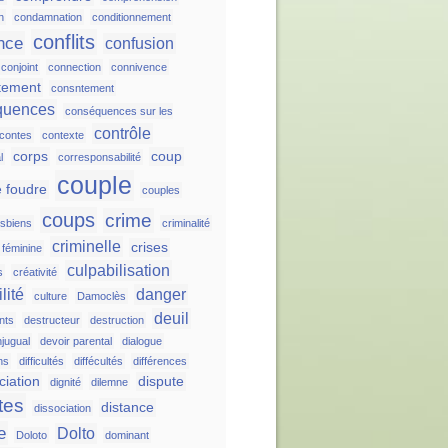
n
condamnation
conditionnement
conflits
nce
confusion
conjoint
connection
connivence
tement
consntement
quences
conséquences sur les
contrôle
contes
contexte
corps
coup
l
corresponsabilité
couple
 foudre
couples
coups
crime
esbiens
criminalité
criminelle
crises
é féminine
culpabilisation
s
créativité
lité
danger
culture
Damoclès
deuil
nts
destructeur
destruction
njugual
devoir parental
dialogue
ns
difficultés
diffécultés
différences
ciation
dispute
dignité
dilemne
tes
distance
dissociation
e
Dolto
Doloto
dominant