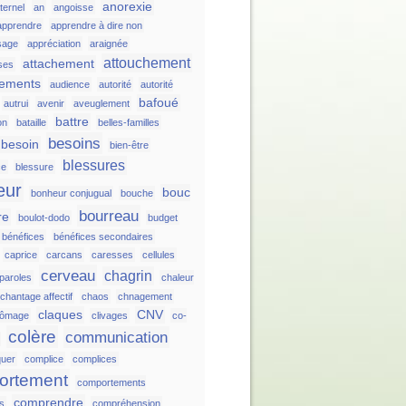
anorexie
ternel
an
angoisse
apprendre
apprendre à dire non
sage
appréciation
araignée
attouchement
attachement
ses
hements
audience
autorité
autorité
bafoué
autrui
avenir
aveuglement
battre
on
bataille
belles-familles
besoins
besoin
bien-être
blessures
ce
blessure
eur
bouc
bonheur conjugual
bouche
bourreau
re
boulot-dodo
budget
bénéfices
bénéfices secondaires
caprice
carcans
caresses
cellules
cerveau
chagrin
 paroles
chaleur
chantage affectif
chaos
chnagement
claques
CNV
hômage
clivages
co-
colère
communication
uer
complice
complices
ortement
comportements
comprendre
ts
compréhension