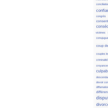
conciliatio
confia
congrès
consen
consé
victimes
conujugua
coup de
couples l
criminalit
croyance
culpabi
descenda
devoir co
diffamatio
différen
dispu
divorc