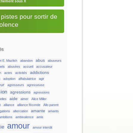
chement sous X
pistes pour sortir de
iolence
és
abus
t E. Mazlish
abandon
abuseurs
uels
abusées
accueil
accusateur
addictions
n
actes
activités
n
adoption
affabulatrice
agir
eur
agresseurs
agresseuse
ion
agressions
agressions
aide
lles
aimer
Alice Miller
t
alliance
alliance féconde
Allo parent
amante
égations
altercation
amants
ambitions
ambivalence
amis
amour
ie
amour interdit