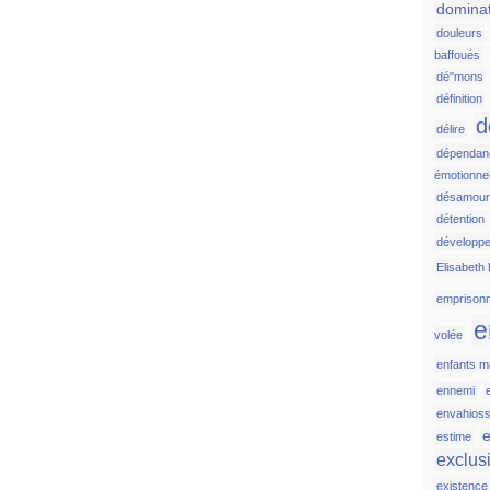
domina
douleurs
baffoués
dé"mons
définition
d
délire
dépendan
émotionnel
désamou
détention
développ
Elisabeth 
emprison
e
volée
enfants ma
ennemi
envahios
e
estime
exclus
existence