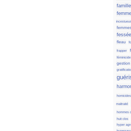
famill
femm
incestueu
femmes
fessé
fleau
fo
frapper
féminicide
gestion
gratificati
guéri
harmo
homicide
maltraité
hommes c
huit clos
hyper agr
hypersexu