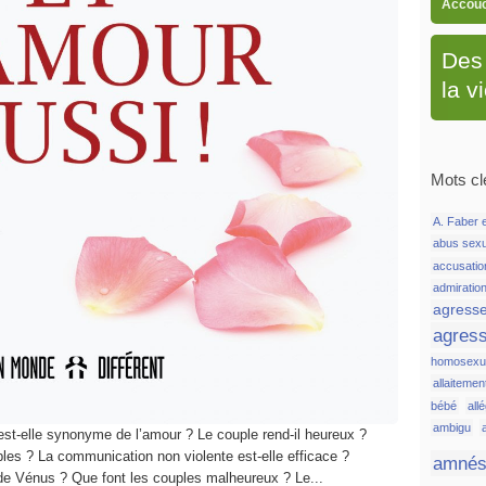
Accou
Des 
la v
Mots cl
A. Faber e
abus sex
accusatio
admiratio
agress
agress
homosexue
allaitemen
bébé
all
ambigu
 est-elle synonyme de l’amour ? Le couple rend-il heureux ?
les ? La communication non violente est-elle efficace ?
amnés
de Vénus ? Que font les couples malheureux ? Le...