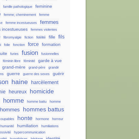
e
feminine
famille pathologique
e
femme; cheminement
femme
femmes
se
femme incestueuses
 incestueuses
femmes violentes
e
fils
fille
fibromyalgie
fiction
fidélité
force
formation
i
folie
fonction
fusion
fuite
furies
fusionnelles
garde à vue
féminin libre
féminité
grand-mère
grand-père
grandir
guerre
guérir
ons
guerre des sexes
haine
son
harcèlement
homicide
nie
heureux
homme
s
homme battu
homme
hommes battus
hommes
honte
oupables
hormone
horreur
humiliation
humanité
humiliations
essivité
hypercommunication
identité
alité
hypothèses
héritage