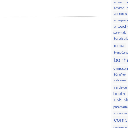
amour ma
anxiété
apprentis
arnaqueu
attouc
parentale
banalisati
berceau
bienséan
bonh
émissai
bénéfice
calvaires
cercle de
humaine
choix
c
parentalité
communiq
comp
maltraitan