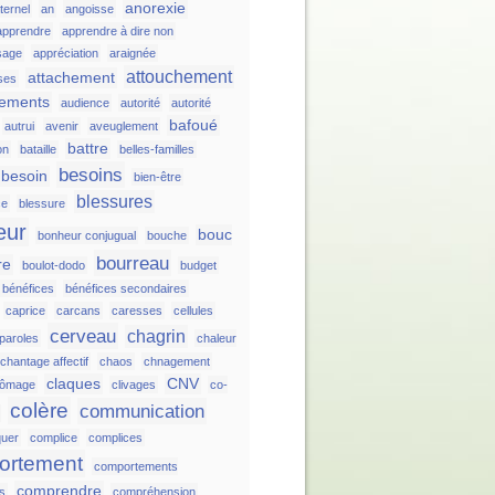
anorexie
ternel
an
angoisse
apprendre
apprendre à dire non
sage
appréciation
araignée
attouchement
attachement
ses
hements
audience
autorité
autorité
bafoué
autrui
avenir
aveuglement
battre
on
bataille
belles-familles
besoins
besoin
bien-être
blessures
ce
blessure
eur
bouc
bonheur conjugual
bouche
bourreau
re
boulot-dodo
budget
bénéfices
bénéfices secondaires
caprice
carcans
caresses
cellules
cerveau
chagrin
 paroles
chaleur
chantage affectif
chaos
chnagement
claques
CNV
hômage
clivages
co-
colère
communication
uer
complice
complices
ortement
comportements
comprendre
ts
compréhension