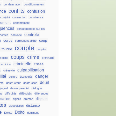
n
condamnation
conditionnement
conflits
nce
confusion
conjoint
connection
connivence
tement
consntement
quences
conséquences sur les
contrôle
contes
contexte
corps
coup
l
corresponsabilité
couple
 foudre
couples
coups
crime
esbiens
criminalité
criminelle
crises
é féminine
culpabilisation
s
créativité
lité
danger
culture
Damoclès
deuil
nts
destructeur
destruction
njugual
devoir parental
dialogue
ns
difficultés
diffécultés
différences
ciation
dispute
dignité
dilemne
tes
distance
dissociation
e
Dolto
Doloto
dominant