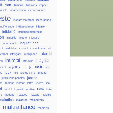
illusion
illusions
illussions
impact
ociale
incarcération
incarcérations
este
inceste maternel
incestueuse
indifférence
indépendance
infamie
infidélité
influence maternelle
ion
iniquités
injuste
injustice
inquiétudes
e
innommable
ent
instabilité
instinct
instinct matermel
interdit
aternel
intelligant
intelligence
intimité
intégrité
ons
intrusion
jalousie
ement
inégalités
ITT
jeu
jeux
ice
joie
joie de vivre
jumeau
justice
juridictions pénales
ons
l'amour
lenteur
lettre
liberté
lien
oi
lutte
loi viol
loyauté
lumière
lutter
se
madone
malades
maladie
maladie
maladies
maladroit
malheureux
maltraitance
s
manie du