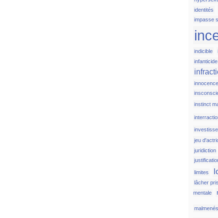
identités
impasse s
inc
indicible
infanticide
infract
innocenc
insconsci
instinct m
interracti
investiss
jeu d'actr
juridiction
justificati
l
limites
lâcher pri
mentale
malmené