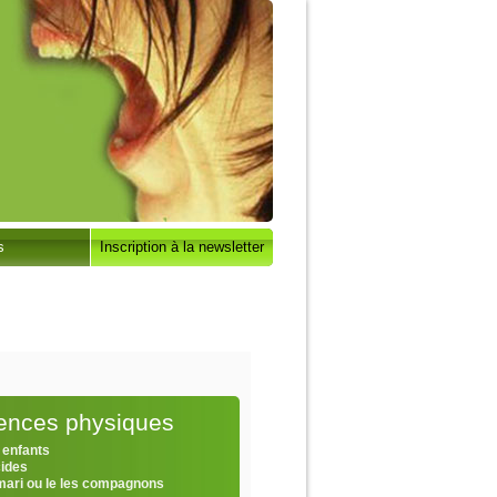
s
Inscription à la newsletter
lences physiques
 enfants
cides
 mari ou le les compagnons