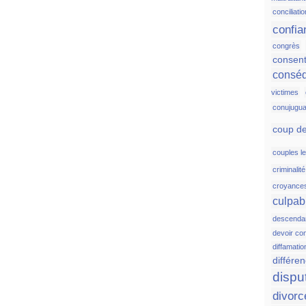
conciliatio
confia
congrès
consen
consé
victimes
conujugua
coup de
couples l
criminalit
croyance
culpabi
descenda
devoir co
diffamatio
différen
dispu
divorc