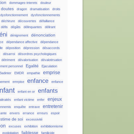
tion
dommages-interets
douleur
doutes
dragon
dramatisation
droits
dysfonctionnement
dysfonctionnements
déchirure
découvertes
défaillance
défis
dégâts
délinquantes
délirant
éni
dénonciation
dénigrement
ce
dépendance affective
dépendance
le
déposition
dépression
désaccords
r
désarroi
désordres psychologiques
détriment
dévalorisation
dévalotirsation
Egalité
ement personnel
Ejaculation
emprise
Badinter
EMDR
empathie
enfance
nement
emrpise
enfance
nfant
enfants
enfant en or
enjeux
ltraités
enfant victime
enfer
entretenir
ennemis
enquête
entrave
sante
envers
errance
erreurs
espoir
stime de soi
excessivité
ion
excuses
exhibition
exhibitionnisme
faiblesse
exploitation
familicide