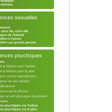
 compagne
s animaux
ences sexuelles
hement
 mère fils, mère fille
pect de l’intimité
offert à l'amant
 offert aux grands-parents
lences psychiques
tion.
à la filiation pour l’enfant
 à la filiation pour le père
 pris comme reproducteur
prive de ses enfants
dévalorisé
exclu par le divorce
qui ne sert qu’à payer la pension
ntaire
ces psychiques sur l’enfant
ces psychiques sur le père.