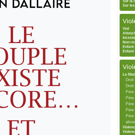
Sur la
Sur le
Viol
Viol
Attouc
Inceste
Non res
Enfant 
Enfant
Vio
La filia
Droit 
Droit
Père
Père 
Père 
Père 
Père 
alime
Violen
Violen