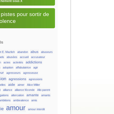
chement sous X
pistes pour sortir de
iolence
és
abus
t E. Mazlish
abandon
abuseurs
uels
abusées
accueil
accusateur
addictions
n
actes
activités
n
adoption
affabulatrice
agir
eur
agresseurs
agresseuse
ion
agressions
agressions
aide
lles
aimer
Alice Miller
t
alliance
alliance féconde
Allo parent
amante
égations
altercation
amants
ambitions
ambivalence
amis
amour
ie
amour interdit