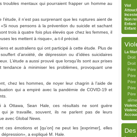
es troubles mentaux qui pourraient frapper un homme au
Viol
Attouc
Inceste
e l’étude, il n’est pas surprenant que les ruptures aient de
Non res
Enfant 
«Si nous pensons à la prévention du suicide et sachant
Enfant
nt trois à quatre fois plus élevés que chez les femmes, il
ses les mettent à risque», a-t-il précisé.
Vio
ns et australiens qui ont participé à cette étude. Plus de
La filia
ouffert d’anxiété, de dépression ou d’idées suicidaires
Droit 
ux. L’étude a aussi prouvé que lorsqu’ils sont aux prises
Droit
nt tendance à minimiser les problèmes, provoquant une
Père
Père 
Père 
ent, chez les hommes, de noyer leur chagrin à l’aide de
Père 
ituation qui a empiré avec la pandémie de COVID-19 et
Père 
nts.
alime
li à Ottawa, Sean Hale, ces résultats ne sont guère
Violen
Violen
ui je travaille, souvent, ils ne parlent pas de leurs
Accou
vue avec Global News.
nt ces émotions et [qu’on] ne peut les [exprimer], elles
Des 
 dépression», a expliqué M. Hale.