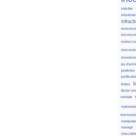
indicible
infanticide
infract
innocenc
insconsci
instinct m
interracti
investiss
jeu d'actr
juridiction
justificati
l
limites
lâcher pri
mentale
malmené
thermomèr
manipulat
mariage
masculini