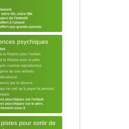
hement
 mère fils, mère fille
pect de l’intimité
offert à l'amant
 offert aux grands-parents
lences psychiques
tion.
à la filiation pour l’enfant
 à la filiation pour le père
 pris comme reproducteur
prive de ses enfants
dévalorisé
exclu par le divorce
qui ne sert qu’à payer la pension
ntaire
ces psychiques sur l’enfant
ces psychiques sur le père.
chement sous X
pistes pour sortir de