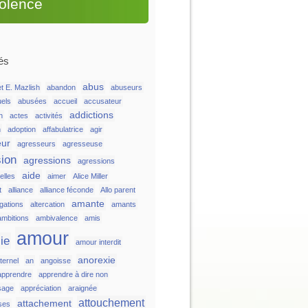
iolence
és
abus
t E. Mazlish
abandon
abuseurs
uels
abusées
accueil
accusateur
addictions
n
actes
activités
n
adoption
affabulatrice
agir
eur
agresseurs
agresseuse
ion
agressions
agressions
aide
lles
aimer
Alice Miller
t
alliance
alliance féconde
Allo parent
amante
égations
altercation
amants
ambitions
ambivalence
amis
amour
ie
amour interdit
anorexie
ternel
an
angoisse
apprendre
apprendre à dire non
sage
appréciation
araignée
attouchement
attachement
ses