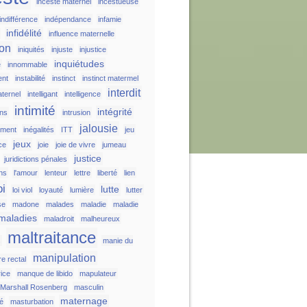
inceste maternel
incestueuse
indifférence
indépendance
infamie
infidélité
influence maternelle
ion
iniquités
injuste
injustice
inquiétudes
e
innommable
ent
instabilité
instinct
instinct matermel
interdit
aternel
intelligant
intelligence
intimité
intégrité
ons
intrusion
jalousie
ement
inégalités
ITT
jeu
jeux
ice
joie
joie de vivre
jumeau
justice
juridictions pénales
ons
l'amour
lenteur
lettre
liberté
lien
oi
lutte
loi viol
loyauté
lumière
lutter
se
madone
malades
maladie
maladie
maladies
maladroit
malheureux
maltraitance
s
manie du
manipulation
e rectal
rice
manque de libido
mapulateur
Marshall Rosenberg
masculin
maternage
té
masturbation