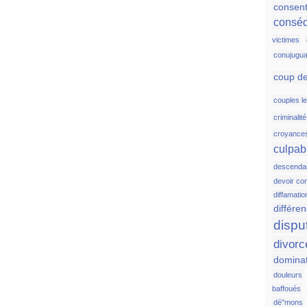
consen
consé
victimes
conujugua
coup de
couples l
criminalit
croyance
culpabi
descenda
devoir co
diffamatio
différen
dispu
divorc
domina
douleurs
baffoués
dé"mons