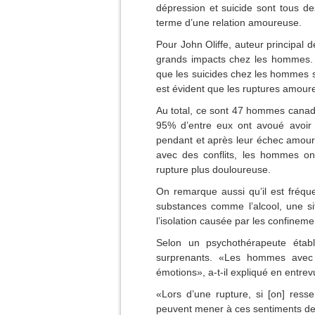
dépression et suicide sont tous d
terme d’une relation amoureuse.
Pour John Oliffe, auteur principal d
grands impacts chez les hommes. 
que les suicides chez les hommes so
est évident que les ruptures amoureu
Au total, ce sont 47 hommes canadie
95% d’entre eux ont avoué avoir s
pendant et après leur échec amoure
avec des conflits, les hommes o
rupture plus douloureuse.
On remarque aussi qu’il est fréqu
substances comme l’alcool, une s
l’isolation causée par les confineme
Selon un psychothérapeute étab
surprenants. «Les hommes avec q
émotions», a-t-il expliqué en entre
«Lors d’une rupture, si [on] resse
peuvent mener à ces sentiments de