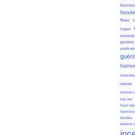
femmes
fessé
fleau
fo
frapper
féminicide
gestion
gratificati
guéri
harmo
homicide
maltraité
hommes c
huit clos
hyper agr
hypersexu
identités
impasse s
inc