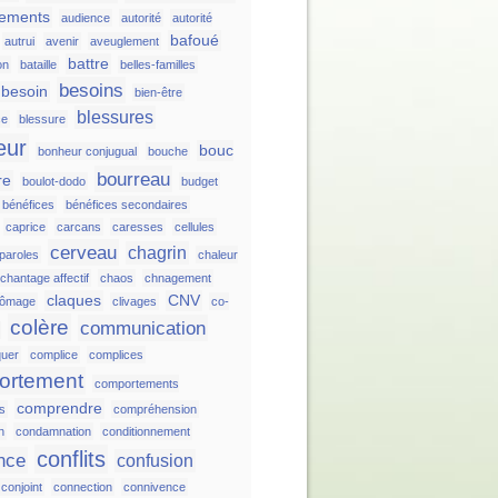
hements
audience
autorité
autorité
bafoué
autrui
avenir
aveuglement
battre
on
bataille
belles-familles
besoins
besoin
bien-être
blessures
ce
blessure
eur
bouc
bonheur conjugual
bouche
bourreau
re
boulot-dodo
budget
bénéfices
bénéfices secondaires
caprice
carcans
caresses
cellules
cerveau
chagrin
 paroles
chaleur
chantage affectif
chaos
chnagement
claques
CNV
hômage
clivages
co-
colère
communication
uer
complice
complices
ortement
comportements
comprendre
ts
compréhension
n
condamnation
conditionnement
conflits
nce
confusion
conjoint
connection
connivence