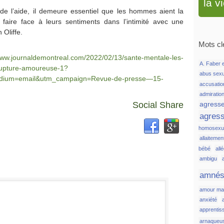
la v
 de l’aide, il demeure essentiel que les hommes aient la
faire face à leurs sentiments dans l’intimité avec une
Oliffe.
Mots cl
www.journaldemontreal.com/2022/02/13/sante-mentale-les-
A. Faber e
rupture-amoureuse-1?
abus sex
dium=email&utm_campaign=Revue-de-presse—15-
accusatio
admiratio
Social Share
agress
agress
homosexue
allaitemen
bébé
all
ambigu
amnés
amour ma
anxiété
apprentis
arnaqueu