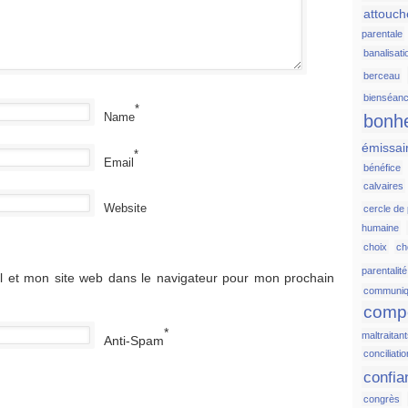
attouc
parentale
banalisati
berceau
bienséan
*
Name
bonh
émissai
*
Email
bénéfice
calvaires
Website
cercle de
humaine
choix
c
parentalité
 et mon site web dans le navigateur pour mon prochain
communiq
comp
*
maltraitan
Anti-Spam
conciliatio
confia
congrès