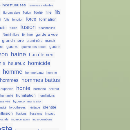
 incestueuses
femmes violentes
e
fils
fille
fibromyalgie
fiction
fidélité
force
formation
i
folie
fonction
fusion
fuite
furies
fusionnelles
garde à vue
féminin libre
féminité
grand-mère
grand-père
grandir
guerre
guérir
ons
guerre des sexes
haine
son
harcèlement
homicide
nie
heureux
homme
s
homme battu
homme
hommes battus
hommes
honte
oupables
hormone
horreur
humiliation
humanité
humiliations
essivité
hypercommunication
identité
alité
hypothèses
héritage
illusion
illusions
illussions
impact
ociale
incarcération
incarcérations
este