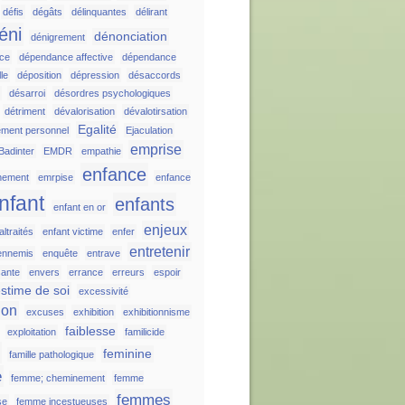
défis
dégâts
délinquantes
délirant
éni
dénonciation
dénigrement
ce
dépendance affective
dépendance
le
déposition
dépression
désaccords
r
désarroi
désordres psychologiques
détriment
dévalorisation
dévalotirsation
Egalité
ement personnel
Ejaculation
emprise
Badinter
EMDR
empathie
enfance
nement
emrpise
enfance
nfant
enfants
enfant en or
enjeux
ltraités
enfant victime
enfer
entretenir
ennemis
enquête
entrave
sante
envers
errance
erreurs
espoir
stime de soi
excessivité
ion
excuses
exhibition
exhibitionnisme
faiblesse
exploitation
familicide
e
feminine
famille pathologique
e
femme; cheminement
femme
femmes
se
femme incestueuses