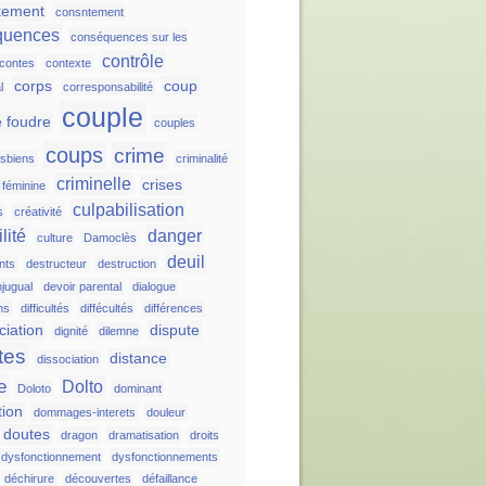
tement
consntement
quences
conséquences sur les
contrôle
contes
contexte
corps
coup
l
corresponsabilité
couple
 foudre
couples
coups
crime
esbiens
criminalité
criminelle
crises
é féminine
culpabilisation
s
créativité
lité
danger
culture
Damoclès
deuil
nts
destructeur
destruction
njugual
devoir parental
dialogue
ns
difficultés
diffécultés
différences
ciation
dispute
dignité
dilemne
tes
distance
dissociation
e
Dolto
Doloto
dominant
tion
dommages-interets
douleur
doutes
dragon
dramatisation
droits
dysfonctionnement
dysfonctionnements
déchirure
découvertes
défaillance