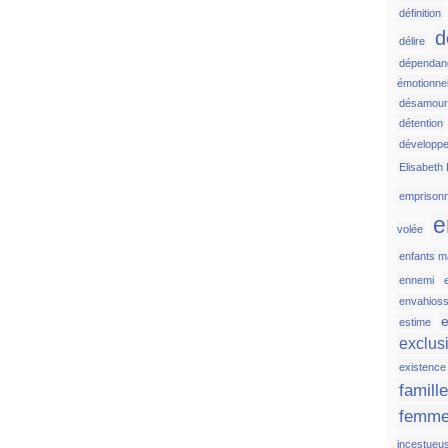
définition
d
délire
dépendan
émotionnel
désamou
détention
développ
Elisabeth 
emprison
e
volée
enfants ma
ennemi
envahios
e
estime
exclus
existence
famill
femm
incestueu