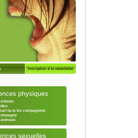
s
Inscription à la newsletter
lences physiques
 enfants
cides
 mari ou le les compagnons
 compagne
s animaux
ences sexuelles