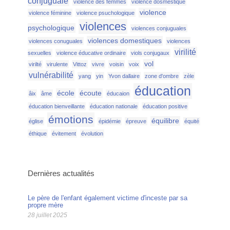
conjuguale
violence des femmes
violence dosmestique
violence
violence féminine
violence psuchologique
violences
psychologique
violences conjuguales
violences domestiques
violences conuguales
violences
virilité
sexuelles
violence éducative ordinaire
viols conjugaux
vol
virilté
virulente
Vittoz
vivre
voisin
voix
vulnérabilité
yang
yin
Yvon dallaire
zone d'ombre
zèle
éducation
école
écoute
âix
âme
éducaion
éducation bienveillante
éducation nationale
éducation positive
émotions
équilibre
église
épidémie
épreuve
équité
éthique
évitement
évolution
Dernières actualités
Le père de l'enfant également victime d'inceste par sa
propre mère
28 juillet 2025