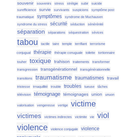
souvenir
souvenirs
stress
strétgie
subir
suicide
survie
surefficience
survivants
suspicions
symptôme post
symptômes
traumatique
syndrome de Muchausen
sécurité
syndrome du stress
séduction
sénérénité
séparation
séparations
séquestration
sévices
tabou
tactile
taire
temple
terrifiant
terrorisme
thérapie
conjugual
thérapie conuguale
toilette
tortionnaire
toxique
trahison
touher
traitements
transformer
transgénérationnel
transgression
transgénérationnelle
traumatisme
traumatismes
travail
transitions
troubles
tristesse
trnaquillité
trouble
tueuse
tâches
témoignage
témoignages
union
télévision
unuon
victime
valorisation
vengeresse
vertige
viol
victimes
victimes indirectes
victimite
vie
violence
violence
violence conjugale