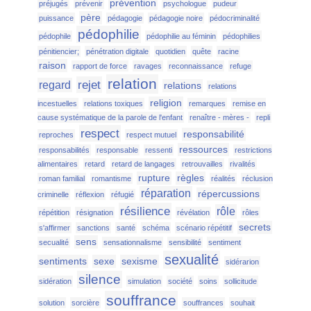
prévention
préjugés
prévenir
psychologue
pudeur
père
puissance
pédagogie
pédagogie noire
pédocriminalité
pédophilie
pédophile
pédophilie au féminin
pédophilies
pénitiencier;
pénétration digitale
quotidien
quête
racine
raison
rapport de force
ravages
reconnaissance
refuge
relation
rejet
regard
relations
relations
religion
incestuelles
relations toxiques
remarques
remise en
cause systématique de la parole de l'enfant
renaître - mères -
repli
respect
responsabilité
reproches
respect mutuel
ressources
responsabilités
responsable
ressenti
restrictions
alimentaires
retard
retard de langages
retrouvailles
rivalités
rupture
règles
roman familial
romantisme
réalités
réclusion
réparation
répercussions
criminelle
réflexion
réfugié
résilience
rôle
répétition
résignation
révélation
rôles
secrets
s'affirmer
sanctions
santé
schéma
scénario répétitif
sens
secualité
sensationnalisme
sensibilité
sentiment
sexualité
sentiments
sexe
sexisme
sidérarion
silence
sidération
simulation
société
soins
sollicitude
souffrance
solution
sorcière
souffrances
souhait