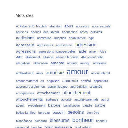
Mots clés
abus
A. Faber et E. Mazlish
abandon
abuseurs
abus sexuels
abusées
accueil
accusateur
accusation
actes
activités
addictions
admiration
adoption
affabulatrice
agir
agression
agresseur
agresseurs
agresseuse
agressions
aide
agressions homosexuelles
aimer
Alice
Miller
allaitement
alliance
alliance féconde
Allo parent bébé
amante
allégations
altercation
amants
ambigu
ambitions
amour
amnésie
ambivalence
amis
amour interdit
anorexie
amour maternel
an
angoisse
anxiété
apprendre
apprendre à dire non
apprentissage
appréciation
araignée
attouchement
attachement
arnaqueuses
attouchements
audience
autorité
autorité parentale
autrui
bafoué
battre
avenir
aveuglement
banalisation
bataille
besoins
besoin
belles-familles
berceau
bien-être
bonheur
blessures
bienséance
blessure
bonheur
bouc émissaire
conjugual
bouche
boulot-dodo