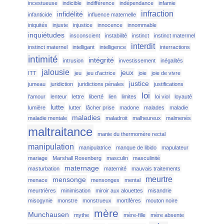
incestueuse
indicible
indifférence
indépendance
infamie
infraction
infidélité
infanticide
influence maternelle
iniquités
injuste
injustice
innocence
innommable
inquiétudes
insconscient
instabilité
instinct
instinct matermel
interdit
instinct maternel
intelligant
intelligence
interractions
intimité
intégrité
intrusion
investissement
inégalités
jalousie
jeux
ITT
jeu
jeu d'actrice
joie
joie de vivre
justice
jumeau
juridiction
juridictions pénales
justifications
loi
l'amour
lenteur
lettre
liberté
lien
limites
loi viol
loyauté
lutte
lumière
lutter
lâcher prise
madone
malades
maladie
maladies
maladie mentale
maladroit
malheureux
malmenés
maltraitance
manie du thermomère rectal
manipulation
manipulatrice
manque de libido
mapulateur
mariage
Marshall Rosenberg
masculin
masculinité
maternage
masturbation
maternité
mauvais traitements
meurtre
mensonge
menace
mensonges
mental
meurtrières
minimisation
miroir aux alouettes
misandrie
misogynie
monstre
monstrueux
mortifères
mouton noire
mère
Munchausen
mythe
mère-fille
mère absente