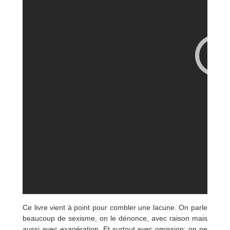
Ce livre vient à point pour combler une lacune. On parle
beaucoup de sexisme, on le dénonce, avec raison mais
aussi avec exagération. Et surtout avec omission: on ne