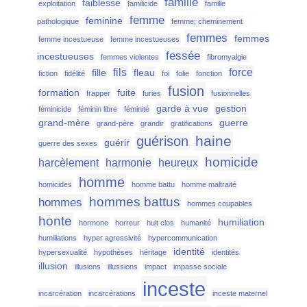
famille
faiblesse
exploitation
familicide
famille
femme
feminine
pathologique
femme; cheminement
femmes
femmes
femme incestueuse
femme incestueuses
fessée
incestueuses
femmes violentes
fibromyalgie
fils
force
fille
fleau
fiction
fidélité
foi
folie
fonction
fusion
formation
fuite
frapper
furies
fusionnelles
garde à vue
gestion
féminicide
féminin libre
féminité
grand-mère
guerre
grand-père
grandir
gratifications
haine
guérison
guérir
guerre des sexes
homicide
harcèlement
harmonie
heureux
homme
homicides
homme battu
homme maltraité
hommes battus
hommes
hommes coupables
honte
humiliation
hormone
horreur
huit clos
humanité
humiliations
hyper agressivité
hypercommunication
identité
hypersexualité
hypothèses
héritage
identités
illusion
illusions
illussions
impact
impasse sociale
inceste
incarcération
incarcérations
inceste maternel