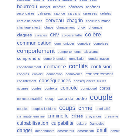
bourreau
budget
bénéfice
bénéfices
bénéfices
secondaires
calvaires
caprice
carcans
caresses
cellules
cerveau
chagrin
cercle de paroles
chaleur humaine
chantage affectif
chaos
chnagement
choix
chômage
colère
claques
CNV
clivages
co-parentalité
communication
communiquer
complice
complices
comportement
comportements maltraitants
comprendre
compréhension
conciliation
condamnation
conflits
confiance
confusion
conditionnement
consentement
congrès
conjoint
connection
connivence
conséquences
consntement
conséquences sur les
contrôle
corps
victimes
contes
contexte
conujugual
couple
coup
coup de foudre
corresponsabilité
coups
crime
couples
couples lesbiens
criminalité
criminelle
crises
criminalité féminine
croyances
créativité
culpabilisation
culpabilité
culture
Damoclès
danger
deuil
descendants
destructeur
destruction
devoir