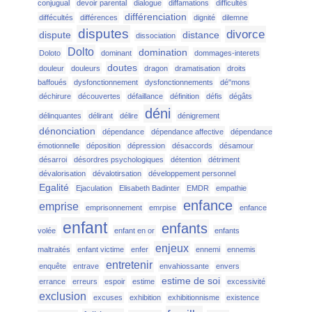
conjugual
devoir parental
dialogue
diffamations
difficultés
différenciation
diffécultés
différences
dignité
dilemne
disputes
divorce
dispute
distance
dissociation
Dolto
domination
Doloto
dominant
dommages-interets
doutes
douleur
douleurs
dragon
dramatisation
droits
baffoués
dysfonctionnement
dysfonctionnements
dé"mons
déchirure
découvertes
défaillance
définition
défis
dégâts
déni
délinquantes
délirant
délire
dénigrement
dénonciation
dépendance
dépendance affective
dépendance
émotionnelle
déposition
dépression
désaccords
désamour
désarroi
désordres psychologiques
détention
détriment
dévalorisation
dévalotirsation
développement personnel
Egalité
Ejaculation
Elisabeth Badinter
EMDR
empathie
enfance
emprise
emprisonnement
emrpise
enfance
enfant
enfants
volée
enfant en or
enfants
enjeux
maltraités
enfant victime
enfer
ennemi
ennemis
entretenir
enquête
entrave
envahiossante
envers
estime de soi
errance
erreurs
espoir
estime
excessivité
exclusion
excuses
exhibition
exhibitionnisme
existence