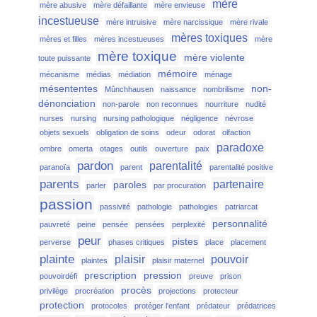
mère
mère abusive
mère défaillante
mère envieuse
incestueuse
mère intruisive
mère narcissique
mère rivale
mères toxiques
mères et filles
mères incestueuses
mère
mère toxique
mère violente
toute puissante
mémoire
mécanisme
médias
médiation
ménage
mésententes
non-
Mûnchhausen
naissance
nombrilisme
dénonciation
non-parole
non reconnues
nourriture
nudité
nurses
nursing
nursing pathologique
négligence
névrose
objets sexuels
obligation de soins
odeur
odorat
olfaction
paradoxe
ombre
omerta
otages
outils
ouverture
paix
pardon
parentalité
paranoïa
parent
parentalité positive
parents
partenaire
paroles
parler
par procuration
passion
passivité
pathologie
pathologies
patriarcat
personnalité
pauvreté
peine
pensée
pensées
perplexité
peur
pistes
perverse
phases critiques
place
placement
plainte
plaisir
pouvoir
plaintes
plaisir maternel
prescription
pression
pouvoirdéfi
preuve
prison
procès
privilège
procréation
projections
protecteur
protection
protocoles
protéger l'enfant
prédateur
prédatrices